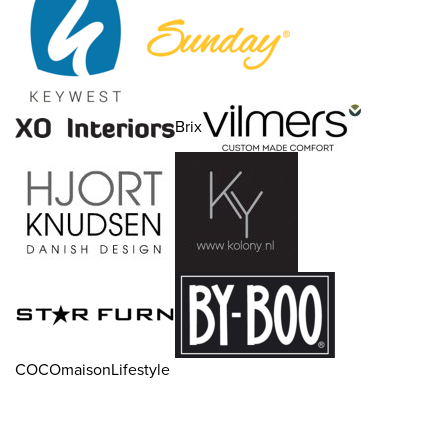
Brix
COCOmaisonLifestyle