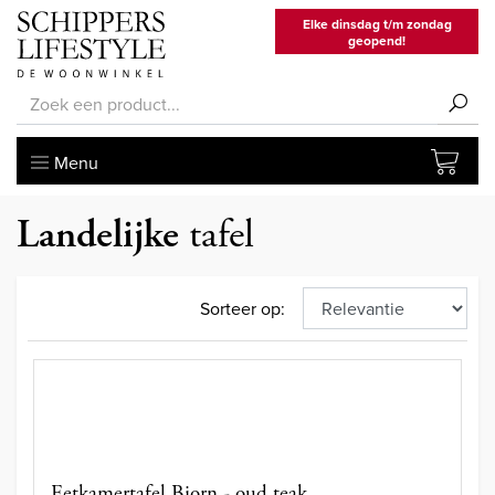
Elke dinsdag t/m zondag
geopend!
Menu
Landelijke
tafel
Sorteer op:
Eetkamertafel Bjorn - oud teak