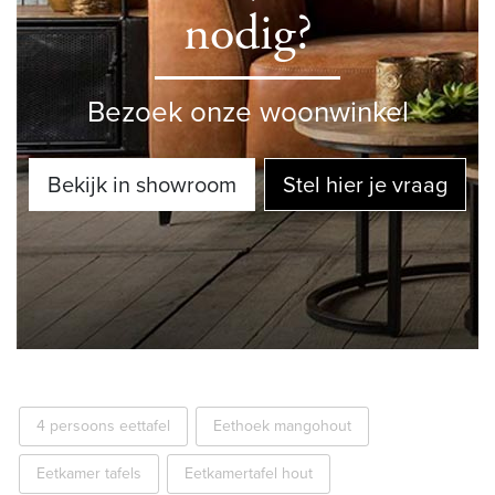
nodig?
Bezoek onze woonwinkel
Bekijk in showroom
Stel hier je vraag
4 persoons eettafel
Eethoek mangohout
Eetkamer tafels
Eetkamertafel hout