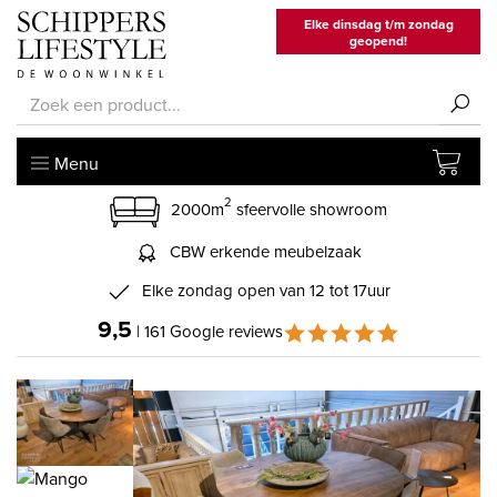
Elke dinsdag t/m zondag
geopend!
Menu
2
2000m
sfeervolle showroom
CBW erkende meubelzaak
Elke zondag open van 12 tot 17uur
9,5
| 161 Google reviews