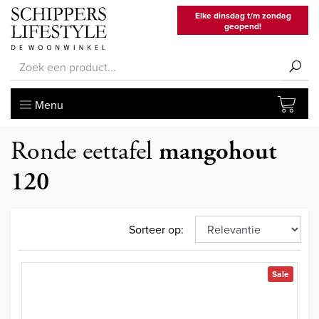
Elke dinsdag t/m zondag
geopend!
Menu
Ronde eettafel
mangohout
120
Sorteer op:
Sale