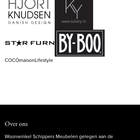
COCOmaisonLifestyle
Over ons
Woonwinkel Schippers Meubelen gelegen aan de