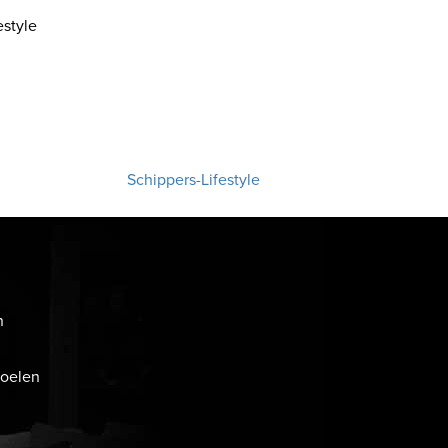
style
Schippers-Lifestyle
n
toelen