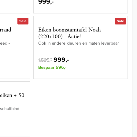
999,-
Sale
Sale
rraad
Eiken boomstamtafel Noah
(220x100) - Actie!
eed -
Ook in andere kleuren en maten leverbaar
999,-
1.595,-
Bespaar 596,-
(eiken + 50
tschuifblad