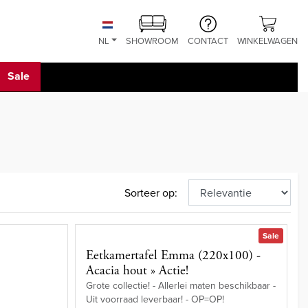
NL
SHOWROOM
CONTACT
WINKELWAGEN
Sale
Sorteer op:
Sale
e
Eetkamertafel Emma (220x100) -
Acacia hout » Actie!
Grote collectie! - Allerlei maten beschikbaar -
Uit voorraad leverbaar! - OP=OP!