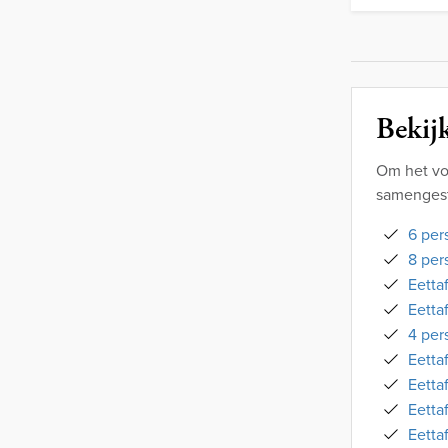
Bekijk
Om het vo
samengeste
6 per
8 per
Eetta
Eetta
4 per
Eetta
Eetta
Eetta
Eetta