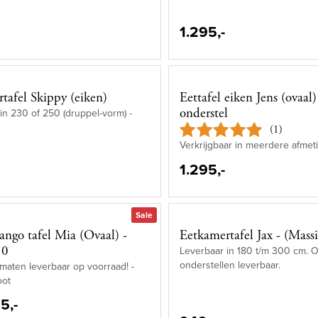
1.295,-
tafel Skippy (eiken)
Eettafel eiken Jens (ovaal)
onderstel
in 230 of 250 (druppel-vorm) -
(1)
Verkrijgbaar in meerdere afmet
1.295,-
Sale
ango tafel Mia (Ovaal) -
Eetkamertafel Jax - (Massi
10
Leverbaar in 180 t/m 300 cm.
onderstellen leverbaar.
aten leverbaar op voorraad! -
oot
5,-