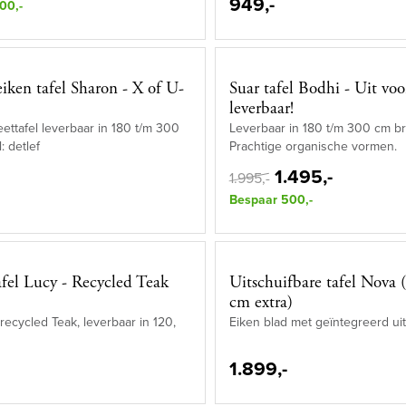
949,-
00,-
eiken tafel Sharon - X of U-
Suar tafel Bodhi - Uit voo
leverbaar!
eettafel leverbaar in 180 t/m 300
Leverbaar in 180 t/m 300 cm br
: detlef
Prachtige organische vormen.
1.495,-
1.995,-
Bespaar 500,-
fel Lucy - Recycled Teak
Uitschuifbare tafel Nova 
cm extra)
recycled Teak, leverbaar in 120,
Eiken blad met geïntegreerd ui
1.899,-