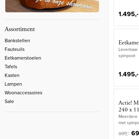
1.495,-
Assortiment
Bankstellen
Eetkamer
Fauteuils
Leverbaar 
spinpoot
Eetkamerstoelen
Tafels
1.495,-
Kasten
Lampen
Woonaccessoires
Sale
Actie! M
240 x 1
Meerdere m
met spinp
69
995,-