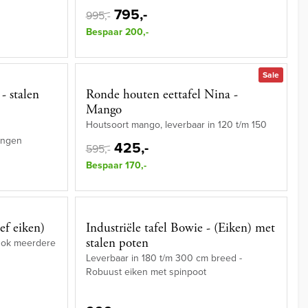
795,-
995,-
Bespaar 200,-
Sale
 - stalen
Ronde houten eettafel Nina -
Mango
Houtsoort mango, leverbaar in 120 t/m 150
ingen
425,-
595,-
Bespaar 170,-
ef eiken)
Industriële tafel Bowie - (Eiken) met
stalen poten
 Ook meerdere
Leverbaar in 180 t/m 300 cm breed -
Robuust eiken met spinpoot