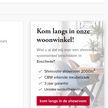
Kom langs in onze
woonwinkel!
na's
Wist u al dat wij over een sfeervolle
woonwinkel beschikken in
Enschede?
2
Sfeervolle showroom 2000m
CBW erkende meubelzaak
3 jaar garantie
Unieke winkelbeleving
kom langs in de showroom