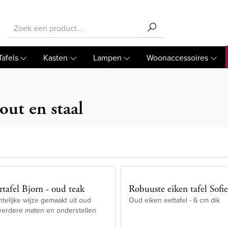
Tafels
Kasten
Lampen
Woonaccessoires
out en staal
tafel Bjorn - oud teak
Robuuste eiken tafel Sofi
elijke wijze gemaakt uit oud
Oud eiken eettafel - 6 cm dik
eerdere maten en onderstellen