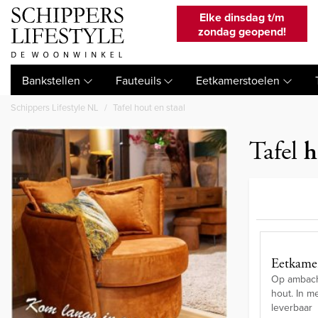
Elke dinsdag t/m
zondag geopend!
Bankstellen
Fauteuils
Eetkamerstoelen
Schippers Lifestyle NL
Tafel hout en staal
Tafel
h
Eetkamer
Op ambacht
hout. In m
leverbaar