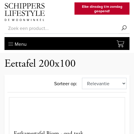
Elke dinsdag t/m zondag
geopend!
Menu
Eettafel 200x100
Sorteer op:
Eetkamertafel Bjorn - oud teak