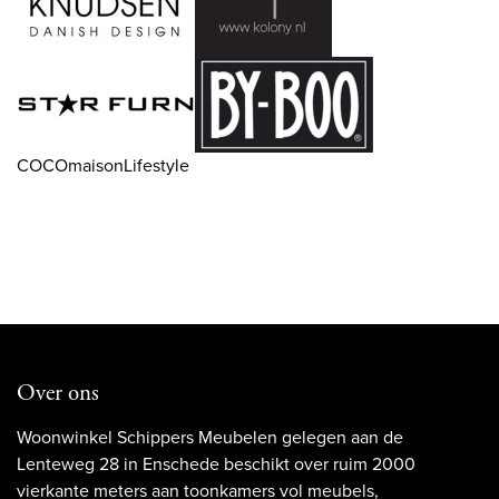
COCOmaisonLifestyle
Over ons
Woonwinkel Schippers Meubelen gelegen aan de
Lenteweg 28 in Enschede beschikt over ruim 2000
vierkante meters aan toonkamers vol meubels,