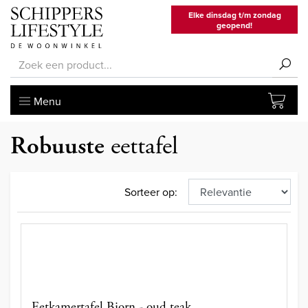
Elke dinsdag t/m zondag
geopend!
Menu
Robuuste
eettafel
Sorteer op:
Eetkamertafel Bjorn - oud teak