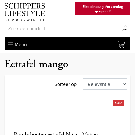
Elke dinsdag t/m zondag
geopend!
Menu
Eettafel
mango
Sorteer op:
Sale
Ronde houten eettafel Nina - Mango