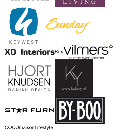
Brix
COCOmaisonLifestyle