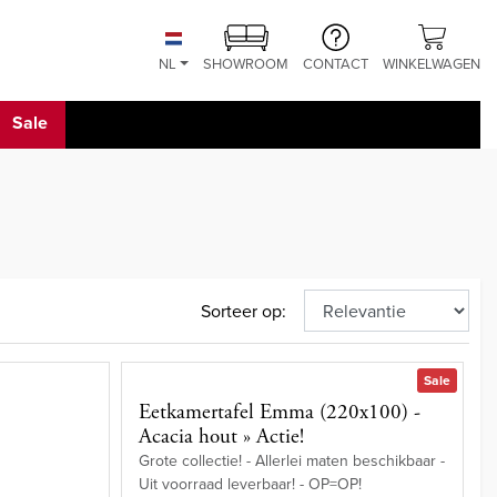
NL
SHOWROOM
CONTACT
WINKELWAGEN
Sale
Sorteer op:
Sale
e
Eetkamertafel Emma (220x100) -
Acacia hout » Actie!
Grote collectie! - Allerlei maten beschikbaar -
Uit voorraad leverbaar! - OP=OP!