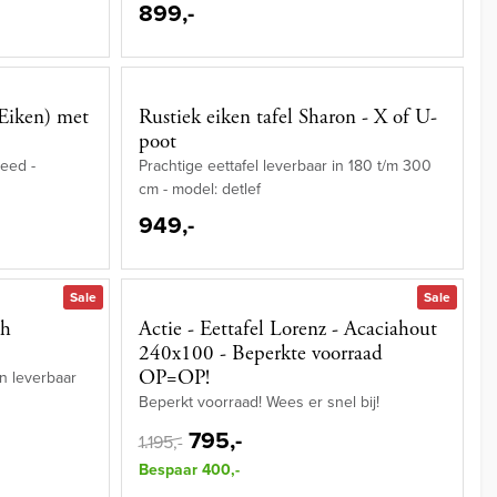
899,-
(Eiken) met
Rustiek eiken tafel Sharon - X of U-
poot
eed -
Prachtige eettafel leverbaar in 180 t/m 300
cm - model: detlef
949,-
Sale
Sale
ah
Actie - Eettafel Lorenz - Acaciahout
240x100 - Beperkte voorraad
OP=OP!
n leverbaar
Beperkt voorraad! Wees er snel bij!
795,-
1.195,-
Bespaar 400,-