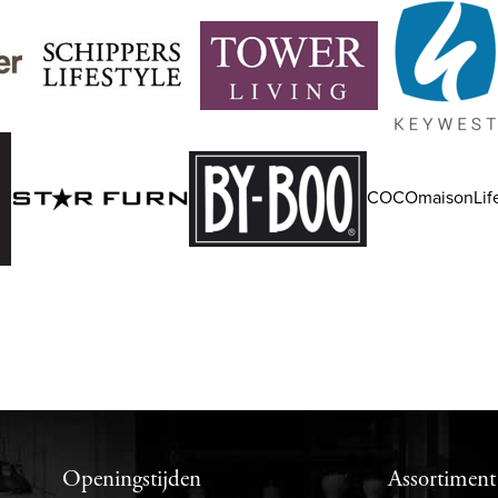
COCOmaisonLife
Openingstijden
Assortiment