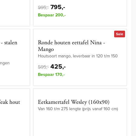
795,-
995,-
Bespaar 200,-
Sale
 - stalen
Ronde houten eettafel Nina -
Mango
Houtsoort mango, leverbaar in 120 t/m 150
ingen
425,-
595,-
Bespaar 170,-
Teak hout
Eetkamertafel Wesley (160x90)
Van 160 t/m 275 lengte (prijs vanaf 160 cm)