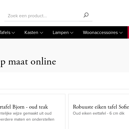
Tafels
Kasten
Lampen
Woonaccessoires
p maat online
tafel Bjorn - oud teak
Robuuste eiken tafel Sofi
elijke wijze gemaakt uit oud
Oud eiken eettafel - 6 cm dik
eerdere maten en onderstellen