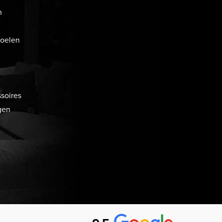
n
toelen
soires
gen