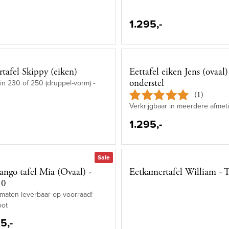
1.295,-
tafel Skippy (eiken)
Eettafel eiken Jens (ovaal)
onderstel
in 230 of 250 (druppel-vorm) -
(1)
Verkrijgbaar in meerdere afmet
1.295,-
Sale
ango tafel Mia (Ovaal) -
Eetkamertafel William - 
10
aten leverbaar op voorraad! -
oot
5,-