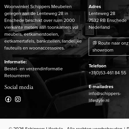
Woonwinkel Schippers Meubelen
Adres
gelegen aan de Lenteweg 28 in
Lenteweg 28
Enschede beschikt over ruim 2000
7532 RB Enschede
vierkante meters aan toonkamers vol
Nederland
meubels, eetkamerstoelen,
eetkamertafels, bankstellen, landelijke
Route naar on
fauteuils en woonaccessoires.
showroom
Informatie:
Telefoon
Bestel- en verzendinformatie
+31(0)53-461 84 55
Retourneren
E-mailadres
Social media
info@schippers-
lifestyle.nl
© 2026 Schippers Lifestyle - Alle rechten voorbehouden
P