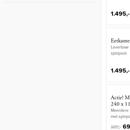
1.495,-
Eetkamer
Leverbaar 
spinpoot
1.495,-
Actie! M
240 x 1
Meerdere m
met spinp
69
995,-