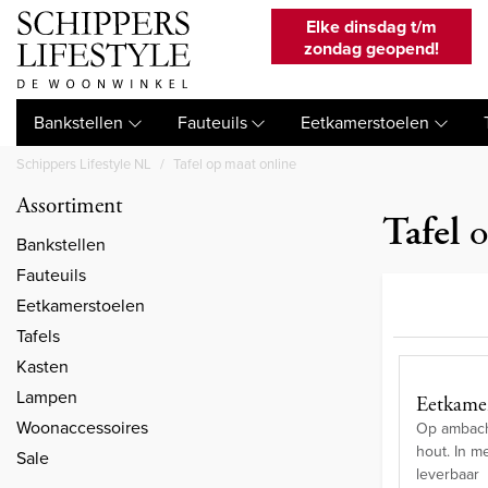
Elke dinsdag t/m
zondag geopend!
Bankstellen
Fauteuils
Eetkamerstoelen
Schippers Lifestyle NL
Tafel op maat online
Assortiment
Tafel
o
Bankstellen
Fauteuils
Eetkamerstoelen
Tafels
Kasten
Lampen
Eetkamer
Woonaccessoires
Op ambacht
hout. In m
Sale
leverbaar