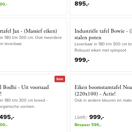
895,-
00,-
tafel Jax - (Massief eiken)
Industriële tafel Bowie - 
stalen poten
 in 180 t/m 300 cm. Ook meerdere
en leverbaar.
Leverbaar in 180 t/m 300 cm br
Robuust eiken met spinpoot
999,-
Sale
el Bodhi - Uit voorraad
Eiken boomstamtafel No
!
(220x100) - Actie!
in 180 t/m 300 cm breed -
Ook in andere kleuren en mate
 organische vormen.
.495,-
999,-
1.595,-
00,-
Bespaar 596,-