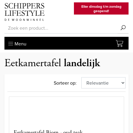
Elke dinsdag t/m zondag
geopend!
Menu
Eetkamertafel
landelijk
Sorteer op:
Eetkamertafel Bjorn - oud teak