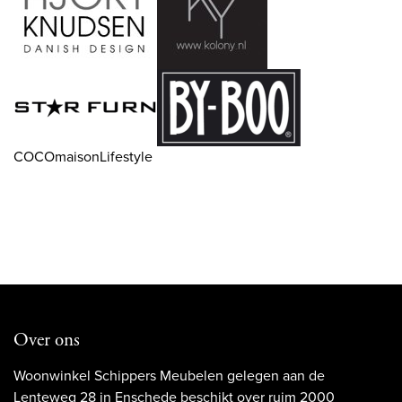
COCOmaisonLifestyle
Over ons
Woonwinkel Schippers Meubelen gelegen aan de
Lenteweg 28 in Enschede beschikt over ruim 2000