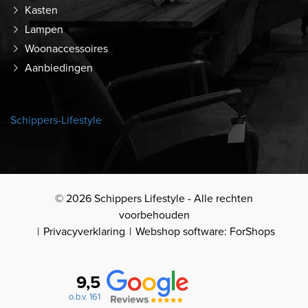
Kasten
Lampen
Woonaccessoires
Aanbiedingen
Schippers-Lifestyle
© 2026 Schippers Lifestyle - Alle rechten
voorbehouden
Privacyverklaring
Webshop software: ForShops
9,5
o.b.v. 161