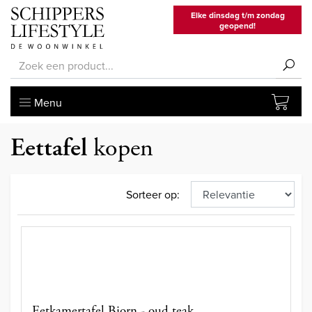
Elke dinsdag t/m zondag
geopend!
Menu
Eettafel
kopen
Sorteer op:
Eetkamertafel Bjorn - oud teak