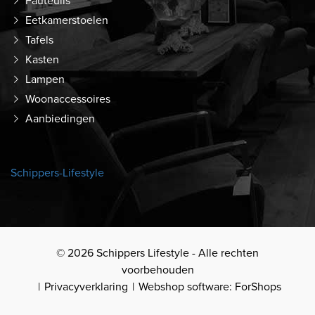
Fauteuils
Eetkamerstoelen
Tafels
Kasten
Lampen
Woonaccessoires
Aanbiedingen
Schippers-Lifestyle
© 2026 Schippers Lifestyle - Alle rechten
voorbehouden
Privacyverklaring
Webshop software: ForShops