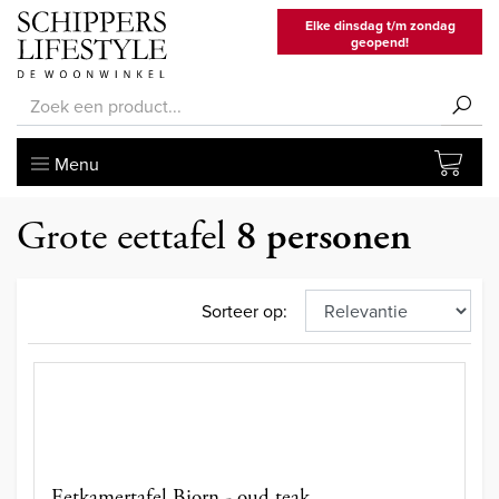
Elke dinsdag t/m zondag
geopend!
Menu
Grote eettafel
8 personen
Sorteer op:
Eetkamertafel Bjorn - oud teak