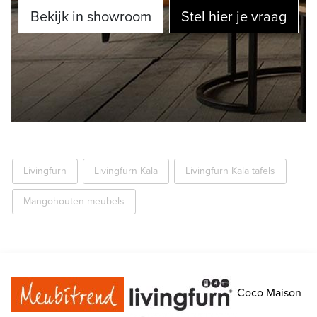
Bekijk in showroom
Stel hier je vraag
Livingfurn
Livingfurn Kala
Livingfurn Kala tafels
Mangohouten meubels
Coco Maison