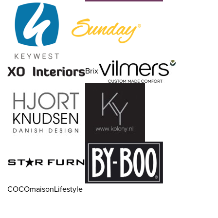
Brix
COCOmaisonLifestyle