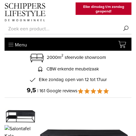
Elke dinsdag t/m zondag
geopend!
Menu
2
2000m
sfeervolle showroom
CBW erkende meubelzaak
Elke zondag open van 12 tot 17uur
9,5
| 161 Google reviews