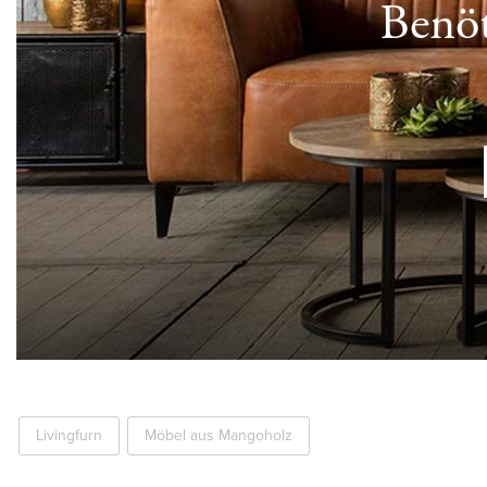
Benöt
Livingfurn
Möbel aus Mangoholz