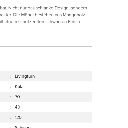
elbar. Nicht nur das schlanke Design, sondern
harakter. Die Möbel bestehen aus Mangoholz
 mit einem schützenden schwarzen Finish
:
Livingfurn
:
Kala
:
70
:
40
:
120
:
Schwarz