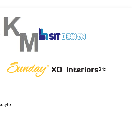
Brix
style