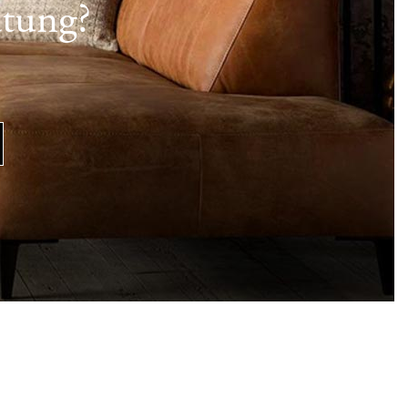
atung?