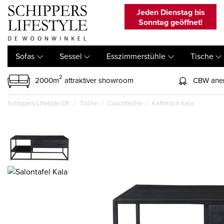
Jeden Dienstag bis
Sonntag geöffnet!
Sofas
Sessel
Esszimmerstühle
Tische
2
2000m
attraktiver showroom
CBW aner
Schippers Lifestyle DE
Tische
Couchtische
Kaffetisch Kala