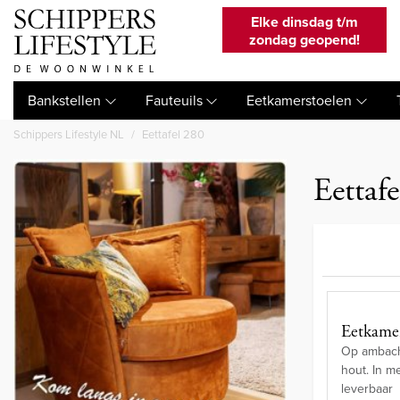
Elke dinsdag t/m
zondag geopend!
Bankstellen
Fauteuils
Eetkamerstoelen
Schippers Lifestyle NL
Eettafel 280
Eettaf
Eetkamer
Op ambacht
hout. In m
leverbaar