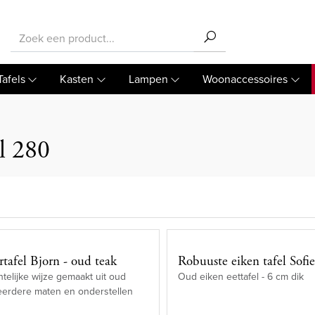
Tafels
Kasten
Lampen
Woonaccessoires
el 280
tafel Bjorn - oud teak
Robuuste eiken tafel Sofi
elijke wijze gemaakt uit oud
Oud eiken eettafel - 6 cm dik
eerdere maten en onderstellen