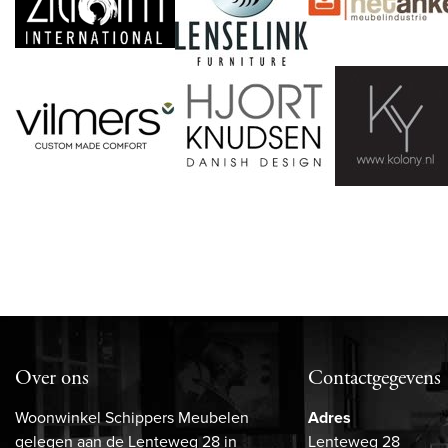
Over ons
Contactgegevens
Woonwinkel Schippers Meubelen
Adres
gelegen aan de Lenteweg 28 in
Lenteweg 28