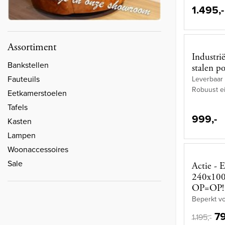
1.495,-
Assortiment
Industri
Bankstellen
stalen p
Fauteuils
Leverbaar 
Robuust e
Eetkamerstoelen
Tafels
999,-
Kasten
Lampen
Woonaccessoires
Sale
Actie - 
240x100 
OP=OP!
Beperkt vo
79
1.195,-