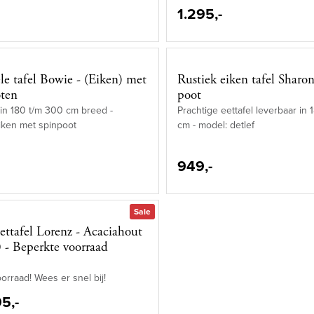
1.295,-
ële tafel Bowie - (Eiken) met
Rustiek eiken tafel Sharon
oten
poot
in 180 t/m 300 cm breed -
Prachtige eettafel leverbaar in
iken met spinpoot
cm - model: detlef
949,-
Sale
Eettafel Lorenz - Acaciahout
- Beperkte voorraad
orraad! Wees er snel bij!
5,-