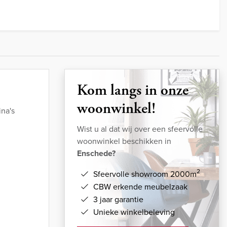
Kom langs in onze
woonwinkel!
na's
Wist u al dat wij over een sfeervolle
woonwinkel beschikken in
Enschede?
2
Sfeervolle showroom 2000m
CBW erkende meubelzaak
3 jaar garantie
Unieke winkelbeleving