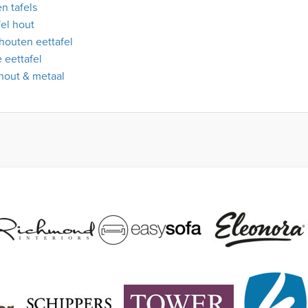
n tafels
fel hout
 houten eettafel
e eettafel
 hout & metaal