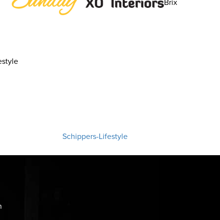
Brix
style
Schippers-Lifestyle
n