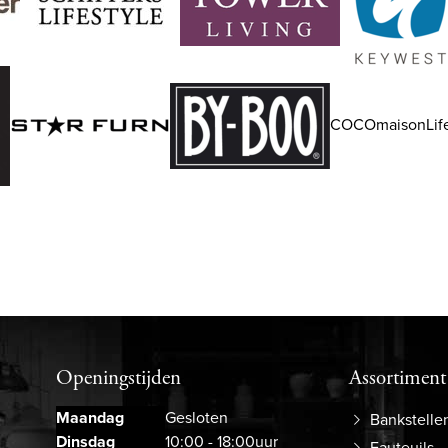
COCOmaisonLife
Openingstijden
Assortiment
Maandag
Gesloten
Bankstelle
Dinsdag
10:00 - 18:00uur
Fauteuils