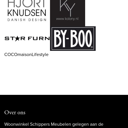
COCOmaisonLifestyle
Over ons
Woonwinkel Schippers Meubelen gelegen aan de