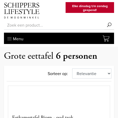
Elke dinsdag t/m zondag
geopend!
Menu
Grote eettafel
6 personen
Sorteer op:
Eetkamertafel Bjorn - oud teak