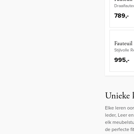
Draaifaute
789,-
Fauteuil
Stijlvolle 
995,-
Unieke k
Elke leren oo
leder, Leer en
elk meubelst
de perfecte f