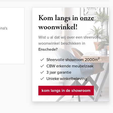
Kom langs in onze
woonwinkel!
na's
Wist u al dat wij over een sfeervolle
woonwinkel beschikken in
Enschede?
2
Sfeervolle showroom 2000m
CBW erkende meubelzaak
3 jaar garantie
Unieke winkelbeleving
kom langs in de showroom