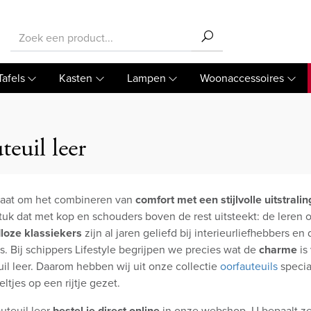
Tafels
Kasten
Lampen
Woonaccessoires
euil leer
gaat om het combineren van
comfort met een stijlvolle uitstralin
uk dat met kop en schouders boven de rest uitsteekt: de leren o
dloze klassiekers
zijn al jaren geliefd bij interieurliefhebbers en d
ts. Bij schippers Lifestyle begrijpen we precies wat de
charme
is
uil leer. Daarom hebben wij uit onze collectie
oorfauteuils
specia
ltjes op een rijtje gezet.
uteuil leer
bestel je direct online
in onze webshop. U bepaalt ze