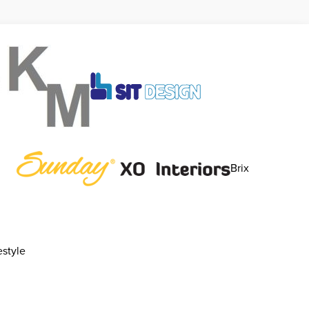
Brix
style