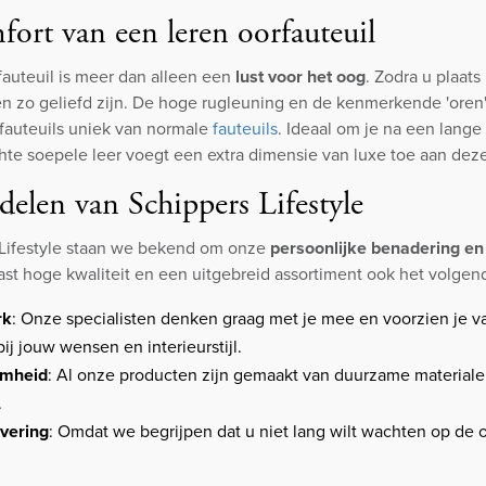
ort van een leren oorfauteuil
fauteuil is meer dan alleen een
lust voor het oog
. Zodra u plaat
 zo geliefd zijn. De hoge rugleuning en de kenmerkende 'oren
fauteuils uniek van normale
fauteuils
. Ideaal om je na een lange
chte soepele leer voegt een extra dimensie van luxe toe aan deze
elen van Schippers Lifestyle
 Lifestyle staan we bekend om onze
persoonlijke benadering en
ast hoge kwaliteit en een uitgebreid assortiment ook het volgen
rk
: Onze specialisten denken graag met je mee en voorzien je va
bij jouw wensen en interieurstijl.
mheid
: Al onze producten zijn gemaakt van duurzame materiale
.
evering
: Omdat we begrijpen dat u niet lang wilt wachten op de 