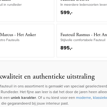
uil in rundleder
In meerdere ledersoorten leve
599,-
 Marcus - Het Anker
Fauteuil Rasmus - Het An
Retro Fauteuils
Stijlvolle comfortabele Fauteuil
895,-
waliteit en authentieke uitstraling
rfauteuil in ons assortiment is gemaakt van speciaal geselecteerd
 Rundleder. Het fijne aan leer is dat het door de jaren heen alle
uk een
uniek karakter
. Of u nu kiest voor een
moderne
,
klassiek
it die gegarandeerd bij jouw interieur past.