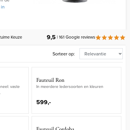
in
9,5
Ruime Keuze
| 161 Google reviews
Sorteer op:
Fauteuil Ron
neel: vaste
In meerdere ledersoorten en kleuren
.
599,-
Fauteuil Cordoba