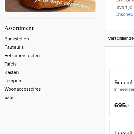
levertij
Ensched
Assortiment
Verschillende
Bankstellen
Fauteuils
Eetkamerstoelen
Tafels
Kasten
Lampen
Fauteuil
Woonaccessoires
In meerder
Sale
695,-
Fauteui