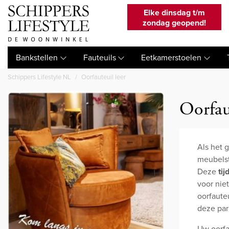
Elke dinsdag t/m
zondag geopend!
Bankstellen
Fauteuils
Eetkamerstoelen
Schippers Lifestyle NL
Oorfauteuil leer
Oorfaut
Als het 
meubelst
Deze
tij
voor nie
oorfaute
deze pare
Uw oorfa