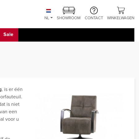
NL
SHOWROOM
CONTACT
WINKELWAGEN
Sale
g
, is er één
orfauteuil.
at is niet
 van een
al voor u
lf de