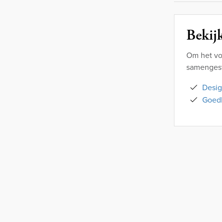
Bekijk
Om het vo
samengeste
Desig
Goedk