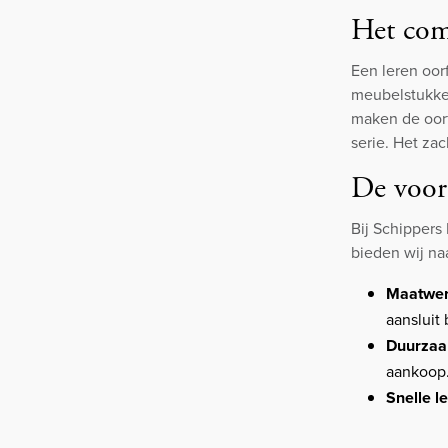
Het comf
Een leren oor
meubelstukken
maken de oor
serie. Het za
De voord
Bij Schippers
bieden wij na
Maatwe
aansluit 
Duurzaa
aankoop
Snelle l