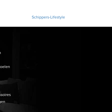
Schippers-Lifestyle
n
toelen
soires
gen