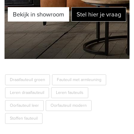
Bekijk in showroom
Stel hier je vraag
Draaifauteuil groen
Fauteuil met armleuning
Leren draaifauteuil
Leren fauteuils
Oorfauteuil leer
Oorfauteuil modern
Stoffen fauteuil