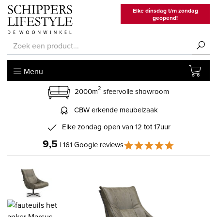
Elke dinsdag t/m zondag
geopend!
Menu
2
2000m
sfeervolle showroom
CBW erkende meubelzaak
Elke zondag open van 12 tot 17uur
9,5
| 161 Google reviews