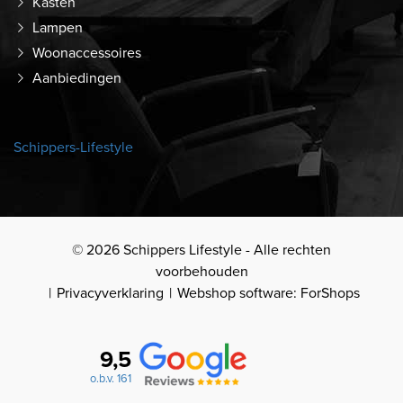
Kasten
Lampen
Woonaccessoires
Aanbiedingen
Schippers-Lifestyle
© 2026 Schippers Lifestyle - Alle rechten
voorbehouden
Privacyverklaring
Webshop software: ForShops
9,5
o.b.v. 161