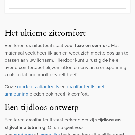
Het ultieme zitcomfort
Een leren draaifauteuil staat voor
luxe en comfort
. Het
materiaal voelt heerlijk aan en weet zich moeiteloos aan te
passen aan uw lichaam. Hierdoor kunt u rustig de hele
avond comfortabel blijven zitten en ervaart u ontspanning,
zoals u dat nog nooit gevoelt heeft.
Onze
ronde draaifauteuils
en
draaifauteuils met
armleuning
bieden ook heerlijk comfort.
Een tijdloos ontwerp
Een leren draaifauteuil staat bekend om zijn
tijdloze en
stijlvolle uitstraling
. Of u nu gaat voor
een
moderne
of
landelijke
look, met leer zit u altijd goed.