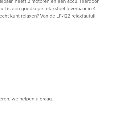
stelbaar, heeft 2 motoren en een accu. Hierdoor
uil is een goedkope relaxstoel leverbaar in 4
 echt kunt relaxen? Van de LF-122 relaxfautuil
beren, we helpen u graag.