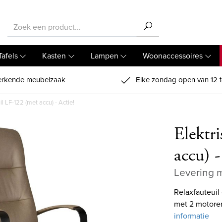
Tafels
Kasten
Lampen
Woonaccessoires
rkende meubelzaak
Elke zondag open van 12 t
il LF-122 (met accu) - Actie!
Elektr
accu) -
Levering m
Relaxfauteuil 
met 2 motoren
informatie