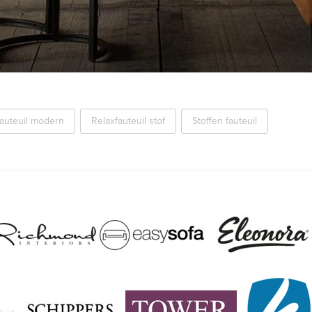
fauteuil modern
Relaxfauteuil stof
Stoffen fauteuil