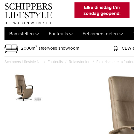
Elke dinsdag t/m
zondag geopend!
Bankstellen
Fauteuils
Eetkamerstoelen
2
2000m
sfeervolle showroom
CBW e
Schippers Lifestyle NL
Fauteuils
Relaxstoelen
Elektrische relaxfauteu