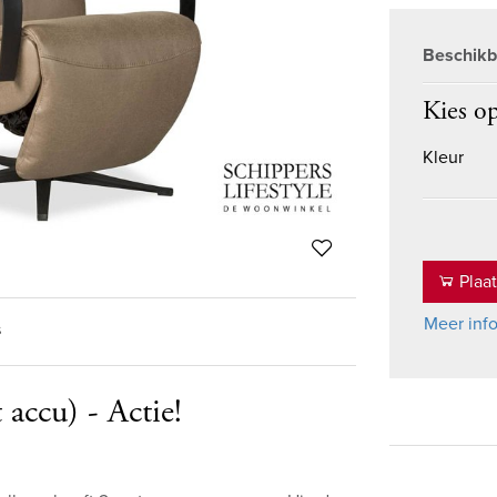
Beschikb
Kies op
Kleur
Plaat
Meer inf
s
 accu) - Actie!