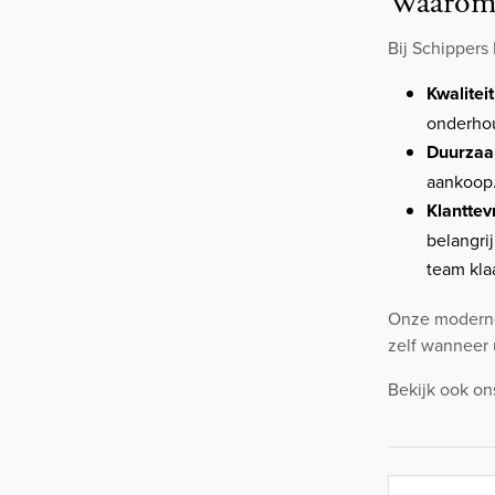
Waarom k
Bij Schippers
Kwaliteit
onderhou
Duurzaa
aankoop
Klantte
belangri
team kla
Onze moderne 
zelf wanneer 
Bekijk ook on