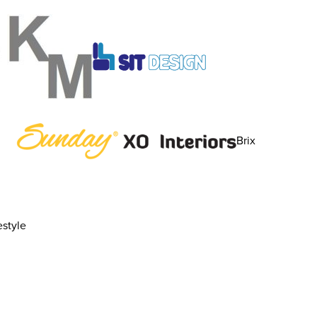
Brix
style