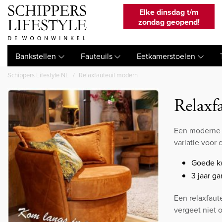
Elke dinsdag t/m
zondag geopend!
Bankstellen
Fauteuils
Eetkamerstoelen
Schippers Lifestyle NL
Relaxfauteuil modern
Relaxf
Een moderne r
variatie voor
Goede kw
3 jaar ga
Een relaxfaute
vergeet niet 