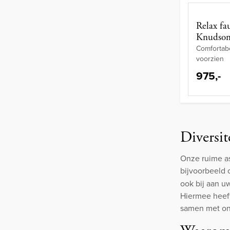
Relax fa
Knudso
Comfortab
voorzien
975,-
Diversit
Onze ruime as
bijvoorbeeld
ook bij aan u
Hiermee heeft
samen met on