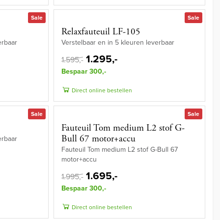
Sale
Sale
Relaxfauteuil LF-105
erbaar
Verstelbaar en in 5 kleuren leverbaar
1.295,-
1.595,-
Bespaar 300,-
Direct online bestellen
Sale
Sale
Fauteuil Tom medium L2 stof G-
Bull 67 motor+accu
erbaar
Fauteuil Tom medium L2 stof G-Bull 67
motor+accu
1.695,-
1.995,-
Bespaar 300,-
Direct online bestellen