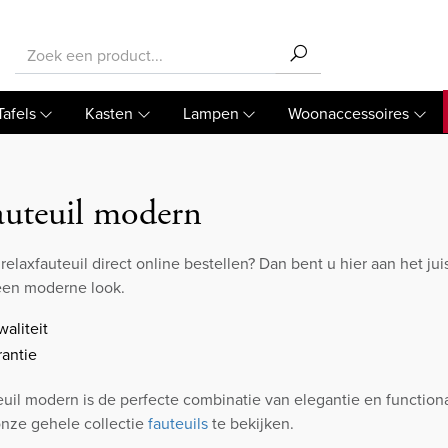
Tafels
Kasten
Lampen
Woonaccessoires
auteuil modern
elaxfauteuil direct online bestellen? Dan bent u hier aan het ju
 een moderne look.
aliteit
rantie
uil modern is de perfecte combinatie van elegantie en functional
onze gehele collectie
fauteuils
te bekijken.