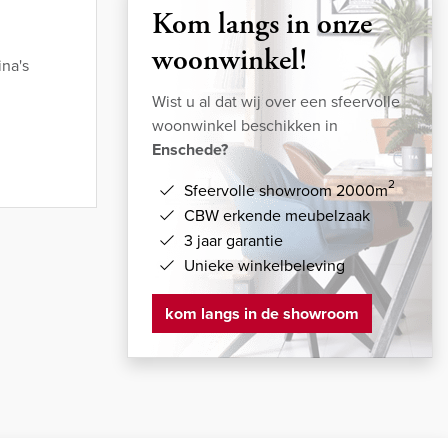
Kom langs in onze
woonwinkel!
na's
Wist u al dat wij over een sfeervolle
woonwinkel beschikken in
Enschede?
2
Sfeervolle showroom 2000m
CBW erkende meubelzaak
3 jaar garantie
Unieke winkelbeleving
kom langs in de showroom