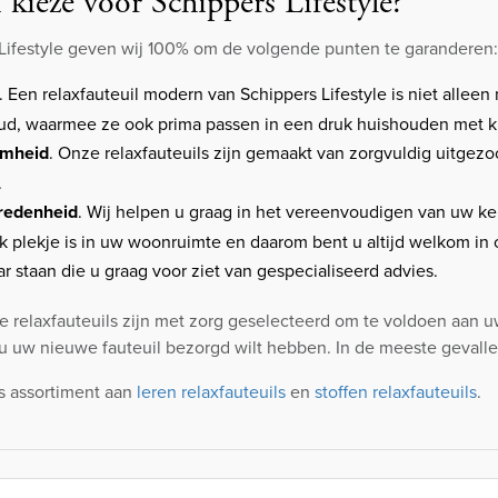
ieze voor Schippers Lifestyle?
 Lifestyle geven wij 100% om de volgende punten te garanderen:
. Een relaxfauteuil modern van Schippers Lifestyle is niet alleen 
d, waarmee ze ook prima passen in een druk huishouden met k
mheid
. Onze relaxfauteuils zijn gemaakt van zorgvuldig uitgez
.
vredenheid
. Wij helpen u graag in het vereenvoudigen van uw keu
jk plekje is in uw woonruimte en daarom bent u altijd welkom 
ar staan die u graag voor ziet van gespecialiseerd advies.
relaxfauteuils zijn met zorg geselecteerd om te voldoen aan u
u uw nieuwe fauteuil bezorgd wilt hebben. In de meeste gevall
s assortiment aan
leren relaxfauteuils
en
stoffen relaxfauteuils
.