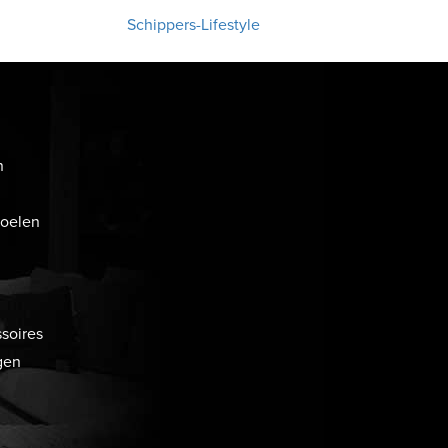
Schippers-Lifestyle
n
toelen
soires
gen