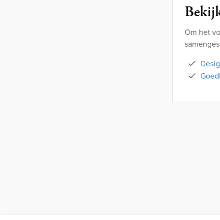
Bekijk
Om het vo
samengeste
Desig
Goedk