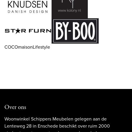
COCOmaisonLifestyle
Over ons
Woonwinkel Schippers Meubelen gelegen aan de
Lenteweg 28 in Enschede beschikt over ruim 2000