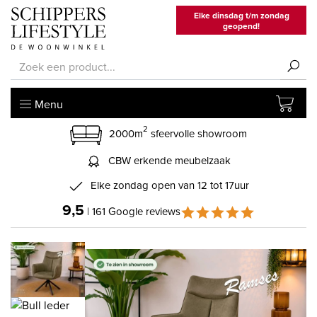
Elke dinsdag t/m zondag
geopend!
Menu
2
2000m
sfeervolle showroom
CBW erkende meubelzaak
Elke zondag open van 12 tot 17uur
9,5
| 161 Google reviews