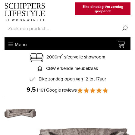
Elke dinsdag t/m zondag
geopend!
Menu
2
2000m
sfeervolle showroom
CBW erkende meubelzaak
Elke zondag open van 12 tot 17uur
9,5
| 161 Google reviews