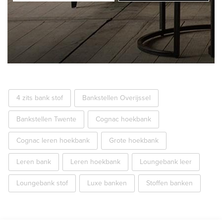
4 zits bank stof
Bankstellen Overijssel
Bankstellen Twente
Cognac hoekbank
Cognac leren hoekbank
Grote hoekbank
Leren bank
Leren hoekbank
Loungebank leer
Loungebank stof
Luxe banken
Stoffen banken