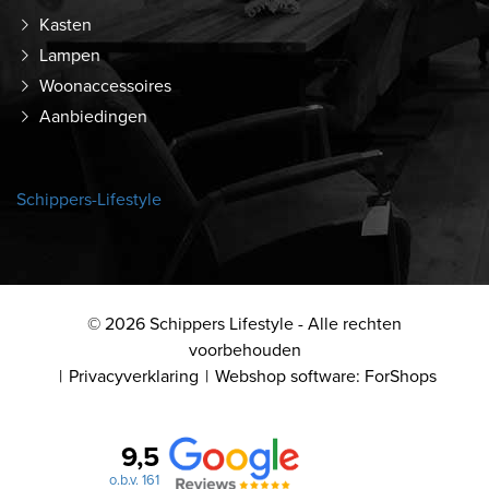
Kasten
Lampen
Woonaccessoires
Aanbiedingen
Schippers-Lifestyle
© 2026 Schippers Lifestyle - Alle rechten
voorbehouden
Privacyverklaring
Webshop software: ForShops
9,5
o.b.v. 161