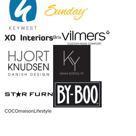
Brix
COCOmaisonLifestyle