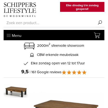
Elke dinsdag t/m zondag
geopend!
Menu
2
2000m
sfeervolle showroom
CBW erkende meubelzaak
Elke zondag open van 12 tot 17uur
9,5
| 161 Google reviews