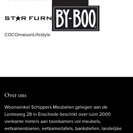
COCOmaisonLifestyle
Over ons
Woonwinkel Schippers Meubelen gelegen aan de
Lenteweg 28 in Enschede beschikt over ruim 2000
vierkante meters aan toonkamers vol meubels,
eetkamerstoelen, eetkamertafels, bankstellen, landelijke