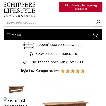
Elke dinsdag t/m zondag
geopend!
Menu
2
2000m
sfeervolle showroom
CBW erkende meubelzaak
Elke zondag open van 12 tot 17uur
9,5
| 161 Google reviews