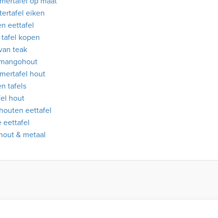
mertafel op maat
tertafel eiken
n eettafel
 tafel kopen
 van teak
 mangohout
mertafel hout
n tafels
fel hout
 houten eettafel
e eettafel
 hout & metaal