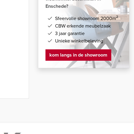
Enschede?
2
Sfeervolle showroom 2000m
CBW erkende meubelzaak
3 jaar garantie
Unieke winkelbeleving
kom langs in de showroom