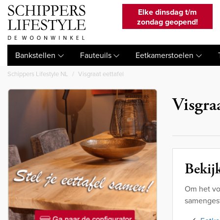
Elke dinsdag t/m
zondag geopend!
Bankstellen
Fauteuils
Eetkamerstoelen
Schippers Lifestyle NL
Visgraat eettafel
Visgra
Bekijk
Om het vo
samengest