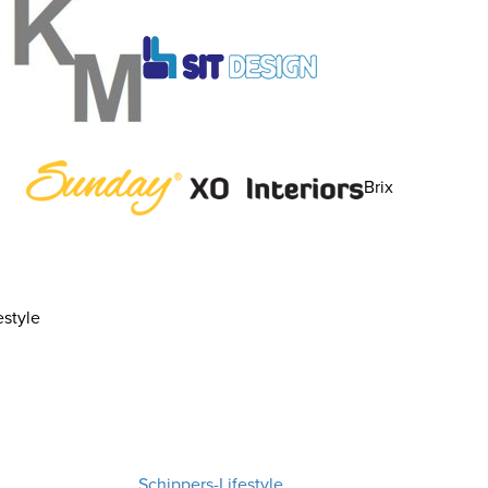
Brix
style
Schippers-Lifestyle