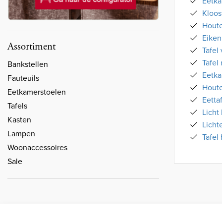
Eetka
Kloos
Houte
Eiken
Assortiment
Tafel
Tafel
Bankstellen
Eetka
Fauteuils
Houte
Eetkamerstoelen
Eetta
Tafels
Licht
Kasten
Licht
Lampen
Tafel
Woonaccessoires
Sale