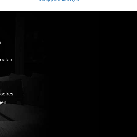
n
toelen
soires
gen