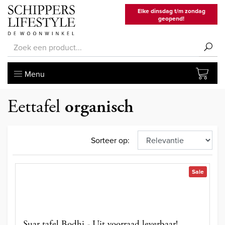
Elke dinsdag t/m zondag
geopend!
Menu
Eettafel
organisch
Sorteer op:
Sale
Suar tafel Bodhi - Uit voorraad leverbaar!