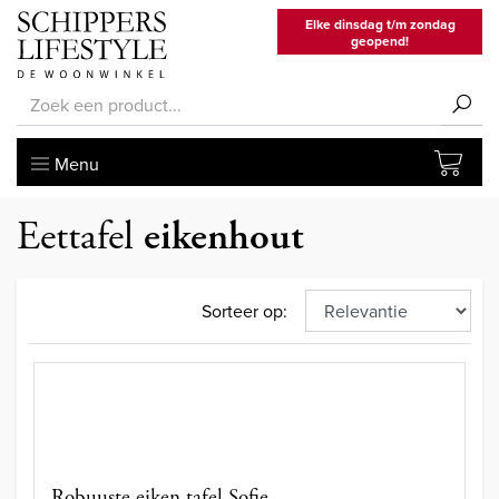
Elke dinsdag t/m zondag
geopend!
Menu
Eettafel
eikenhout
Sorteer op:
Robuuste eiken tafel Sofie