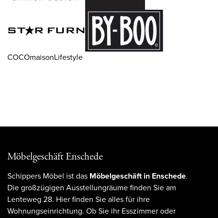
COCOmaisonLifestyle
Möbelgeschäft Enschede
Schippers Möbel ist das
Möbelgeschäft in Enschede
.
Die großzügigen Ausstellungräume finden Sie am
Lenteweg 28. Hier finden Sie alles für ihre
Wohnungseinrichtung. Ob Sie ihr Esszimmer oder