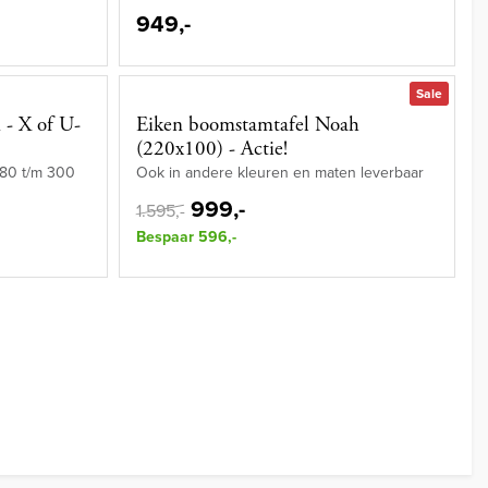
949,-
Sale
 - X of U-
Eiken boomstamtafel Noah
(220x100) - Actie!
 180 t/m 300
Ook in andere kleuren en maten leverbaar
999,-
1.595,-
Bespaar 596,-