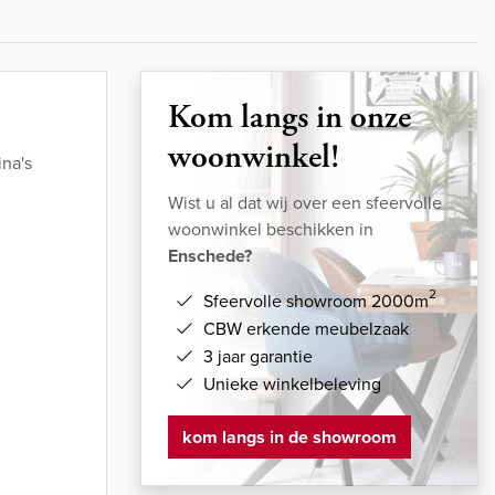
Kom langs in onze
woonwinkel!
na's
Wist u al dat wij over een sfeervolle
woonwinkel beschikken in
Enschede?
2
Sfeervolle showroom 2000m
CBW erkende meubelzaak
3 jaar garantie
Unieke winkelbeleving
kom langs in de showroom