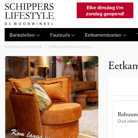
Elke dinsdag t/m
zondag geopend!
Bankstellen
Fauteuils
Eetkamerstoelen
Schippers Lifestyle NL
Eetkamertafel eikenhout
Eetkam
Robuuste
Oud eiken 