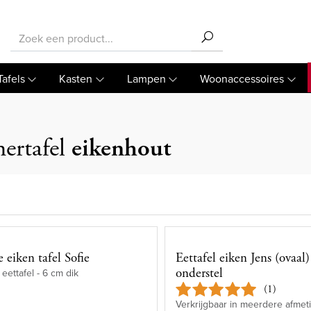
Tafels
Kasten
Lampen
Woonaccessoires
ertafel
eikenhout
 eiken tafel Sofie
Eettafel eiken Jens (ovaal)
onderstel
eettafel - 6 cm dik
(1)
Verkrijgbaar in meerdere afmet