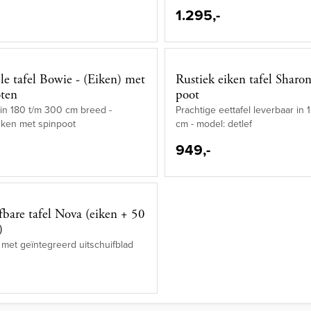
1.295,-
ële tafel Bowie - (Eiken) met
Rustiek eiken tafel Sharon
oten
poot
in 180 t/m 300 cm breed -
Prachtige eettafel leverbaar in
iken met spinpoot
cm - model: detlef
949,-
fbare tafel Nova (eiken + 50
)
 met geïntegreerd uitschuifblad