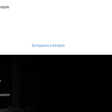
style
Schippers-Lifestyle
n
toelen