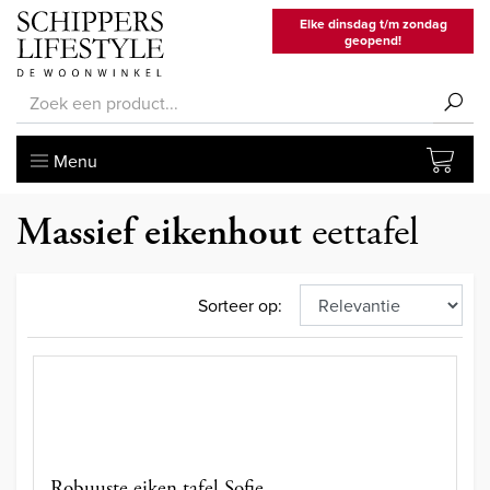
Elke dinsdag t/m zondag
geopend!
Menu
Massief eikenhout
eettafel
Sorteer op:
Robuuste eiken tafel Sofie