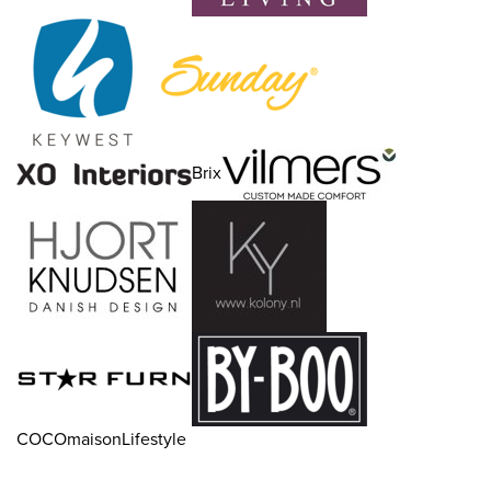
Brix
COCOmaisonLifestyle