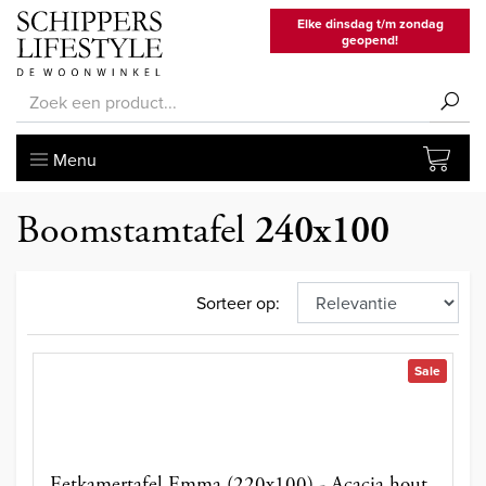
Elke dinsdag t/m zondag
geopend!
Menu
Boomstamtafel
240x100
Sorteer op:
Sale
Eetkamertafel Emma (220x100) - Acacia hout