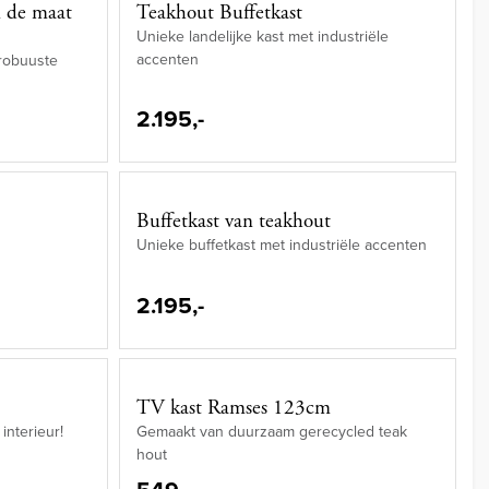
n de maat
Teakhout Buffetkast
Unieke landelijke kast met industriële
accenten
robuuste
2.195,-
Buffetkast van teakhout
Unieke buffetkast met industriële accenten
2.195,-
TV kast Ramses 123cm
interieur!
Gemaakt van duurzaam gerecycled teak
hout