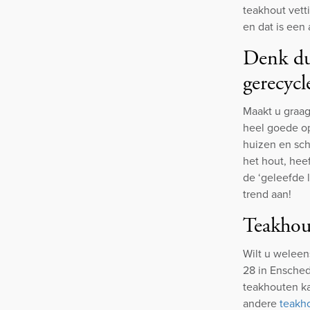
teakhout vetti
en dat is ee
Denk du
gerecycl
Maakt u graa
heel goede op
huizen en sch
het hout, hee
de ‘geleefde 
trend aan!
Teakhout
Wilt u weleen
28 in Ensched
teakhouten ka
andere
teakh