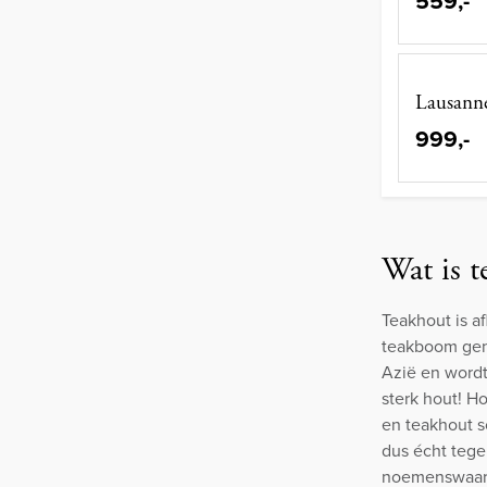
559,-
Lausann
999,-
Wat is t
Teakhout is a
teakboom gen
Azië en wordt
sterk hout! H
en teakhout s
dus écht tege
noemenswaardi