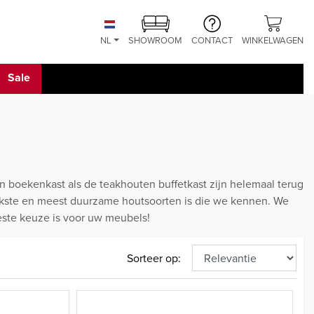
NL
SHOWROOM
CONTACT
WINKELWAGEN
Sale
en boekenkast als de teakhouten buffetkast zijn helemaal terug
rkste en meest duurzame houtsoorten is die we kennen. We
este keuze is voor uw meubels!
Sorteer op: