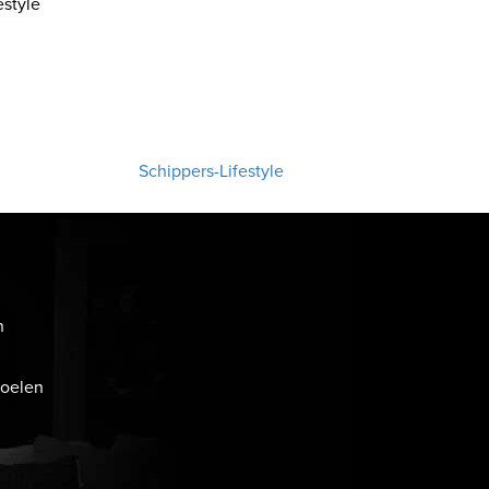
style
Schippers-Lifestyle
n
toelen