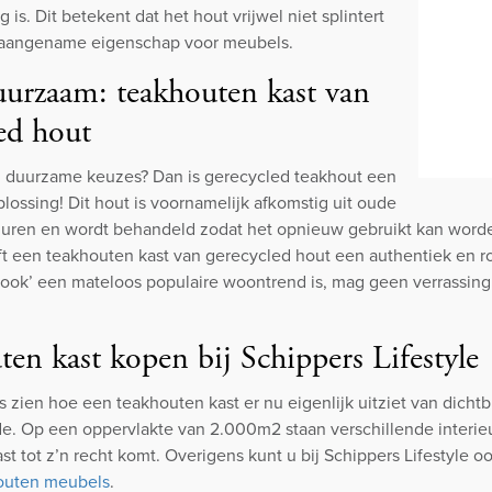
g is. Dit betekent dat het hout vrijwel niet splintert
n aangename eigenschap voor meubels.
urzaam: teakhouten kast van
ed hout
g duurzame keuzes? Dan is gerecycled teakhout een
lossing! Dit hout is voornamelijk afkomstig uit oude
uren en wordt behandeld zodat het opnieuw gebruikt kan worden.
ft een teakhouten kast van gerecycled hout een authentiek en ro
look’ een mateloos populaire woontrend is, mag geen verrassing 
en kast kopen bij Schippers Lifestyle
s zien hoe een teakhouten kast er nu eigenlijk uitziet van dic
e. Op een oppervlakte van 2.000m2 staan verschillende interieur
st tot z’n recht komt. Overigens kunt u bij Schippers Lifestyle o
outen meubels
.