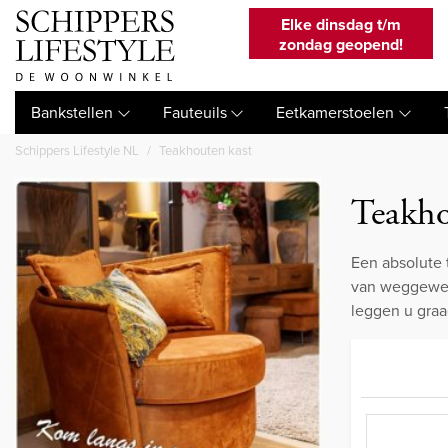
Elke dinsdag t/m
zondag geopend!
Bankstellen
Fauteuils
Eetkamerstoelen
Schippers Lifestyle NL
Teakhouten kast
Teakho
Een absolute 
van weggewees
leggen u graa