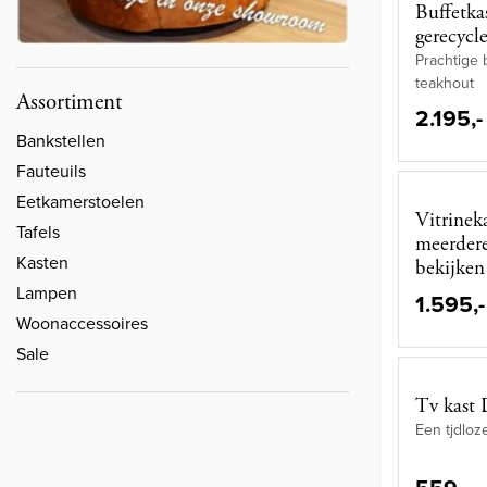
Buffetka
gerecycl
Prachtige 
teakhout
Assortiment
2.195,-
Bankstellen
Fauteuils
Eetkamerstoelen
Vitrinek
Tafels
meerdere
Kasten
bekijken
Lampen
1.595,-
Woonaccessoires
Sale
Tv kast
Een tjdloz