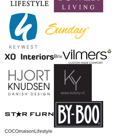
Brix
COCOmaisonLifestyle