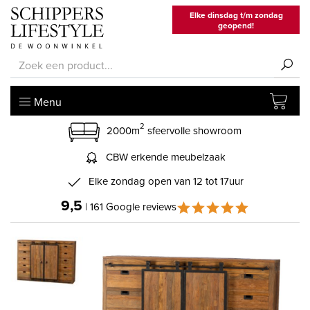
Elke dinsdag t/m zondag
geopend!
Menu
2
2000m
sfeervolle showroom
CBW erkende meubelzaak
Elke zondag open van 12 tot 17uur
9,5
| 161 Google reviews