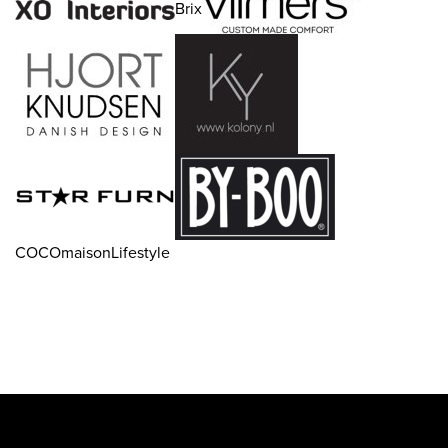
Brix
COCOmaisonLifestyle