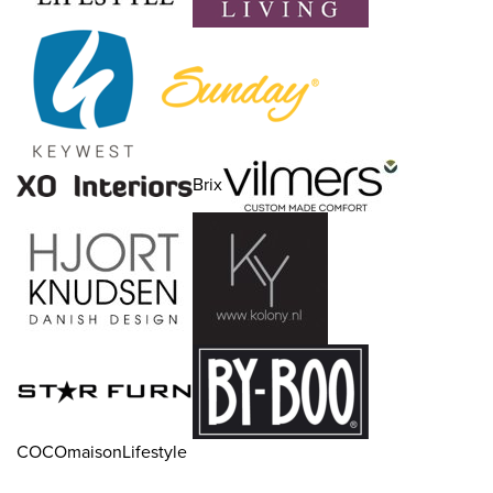
Brix
COCOmaisonLifestyle