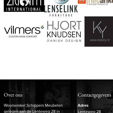
Over ons
Contactgegevens
Woonwinkel Schippers Meubelen
Adres
gelegen aan de Lenteweg 28 in
Lenteweg 28