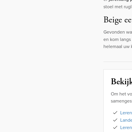
stoel met rug
Beige ee
Gevonden waa
en kom langs 
helemaal uw k
Bekijk
Om het vo
samengest
Leren
Lande
Leren