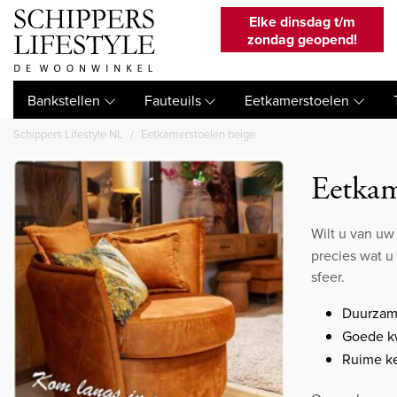
Elke dinsdag t/m
zondag geopend!
Bankstellen
Fauteuils
Eetkamerstoelen
Schippers Lifestyle NL
Eetkamerstoelen beige
Eetkam
Wilt u van u
precies wat u
sfeer.
Duurzam
Goede kw
Ruime k