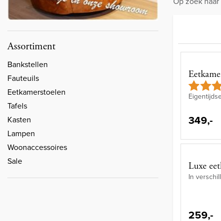
Op zoek naar 
Assortiment
Bankstellen
Eetkamer
Fauteuils
Eetkamerstoelen
Eigentijds
Tafels
349,-
Kasten
Lampen
Woonaccessoires
Sale
Luxe eet
In verschi
259,-