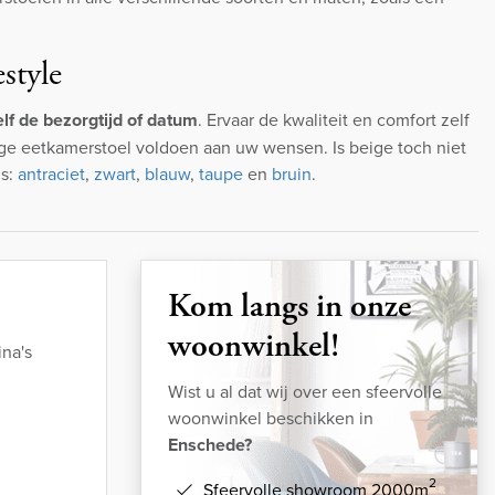
style
lf de bezorgtijd of datum
. Ervaar de kwaliteit en comfort zelf
ge eetkamerstoel voldoen aan uw wensen. Is beige toch niet
ls:
antraciet
,
zwart
,
blauw
,
taupe
en
bruin
.
Kom langs in onze
woonwinkel!
na's
Wist u al dat wij over een sfeervolle
woonwinkel beschikken in
Enschede?
2
Sfeervolle showroom 2000m