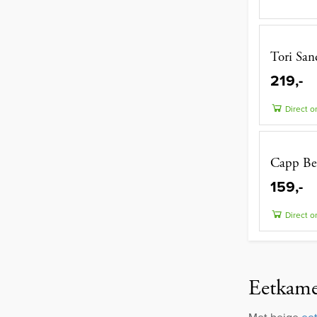
Tori San
219,-
Direct o
Capp Bei
159,-
Direct o
Eetkamer
Met beige
ee