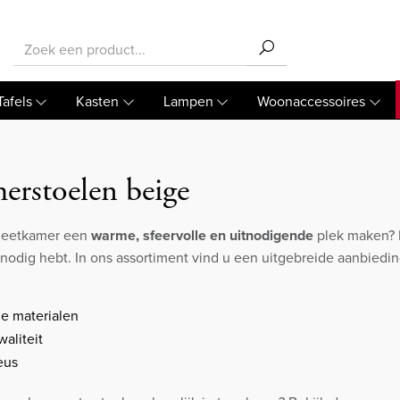
Tafels
Kasten
Lampen
Woonaccessoires
erstoelen beige
w eetkamer een
warme, sfeervolle en uitnodigende
plek maken? D
 nodig hebt. In ons assortiment vind u een uitgebreide aanbied
e materialen
aliteit
eus