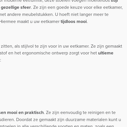
stijl
n
gezellige sfeer
. Ze zijn een goede keuze voor elke eetkamer,
met andere meubelstukken. U hoeft niet langer meer te
t. Hiermee maakt u uw eetkamer
tijdloos mooi
.
en, als stijlvol te zijn voor in uw eetkamer. Ze zijn gemaakt
stof en het ergonomische ontwerp zorgt voor het
ultieme
:
sen mooi en praktisch
. Ze zijn eenvoudig te reinigen en te
sdieren. Doordat ze gemaakt zijn duurzame materialen kunt u
stoelen in alle verschillende soorten en maten, zoals een