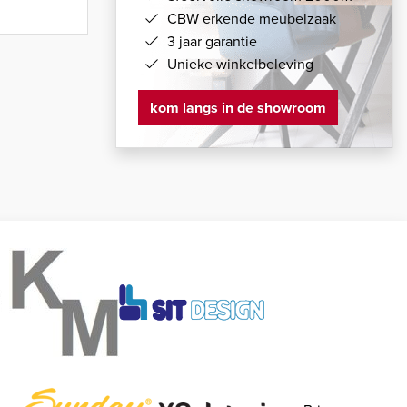
CBW erkende meubelzaak
3 jaar garantie
Unieke winkelbeleving
kom langs in de showroom