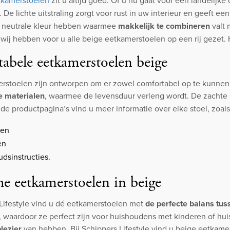
 De lichte uitstraling zorgt voor rust in uw interieur en geeft ee
 neutrale kleur hebben waarmee
makkelijk te combineren
valt 
wij hebben voor u alle beige eetkamerstoelen op een rij geze
abele eetkamerstoelen beige
stoelen zijn ontworpen om er zowel comfortabel op te kunnen zitt
 materialen
, waarmee de levensduur verleng wordt. De zachte 
n de productpagina’s vind u meer informatie over elke stoel, zoals
gen
en
dsinstructies.
he eetkamerstoelen in beige
 Lifestyle vind u dé eetkamerstoelen met
de perfecte balans tus
waardoor ze perfect zijn voor huishoudens met kinderen of hui
lezier
van hebben. Bij Schippers Lifestyle vind u beige eetkamer