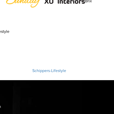
Brix
style
Schippers-Lifestyle
n