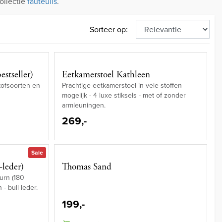
ollectie
fauteuils
.
Sorteer op:
stseller)
Eetkamerstoel Kathleen
stofsoorten en
Prachtige eetkamerstoel in vele stoffen
mogelijk - 4 luxe stiksels - met of zonder
armleuningen.
269,-
Sale
-leder)
Thomas Sand
urn (180
- bull leder.
199,-