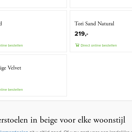
d
Tori Sand Natural
219,-
nline bestellen
Direct online bestellen
ge Velvet
nline bestellen
stoelen in beige voor elke woonstijl
tkamerstoelen
zit u altijd goed. Of u nu gaat voor een landelij