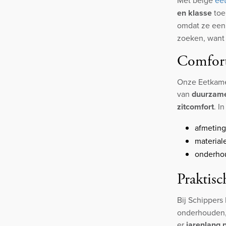
en klasse
toe.
omdat ze een
zoeken, want 
Comfort
Onze Eetkamer
van
duurzame
zitcomfort
. I
afmetin
material
onderhou
Praktisc
Bij Schippers
onderhouden, 
er
jarenlang p