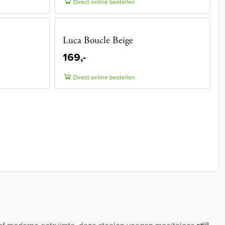
Direct online bestellen
Luca Boucle Beige
169,-
Direct online bestellen
ke of moderne eetruimte, deze stoelen voegen moeiteloos