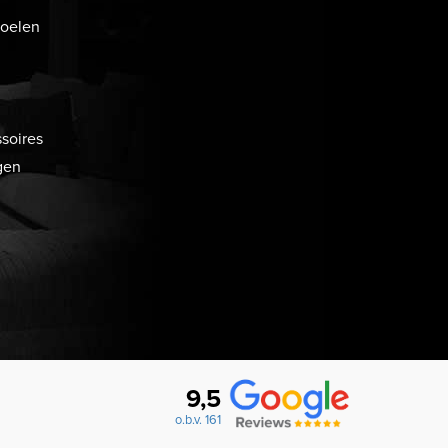
toelen
soires
gen
9,5
o.b.v. 161