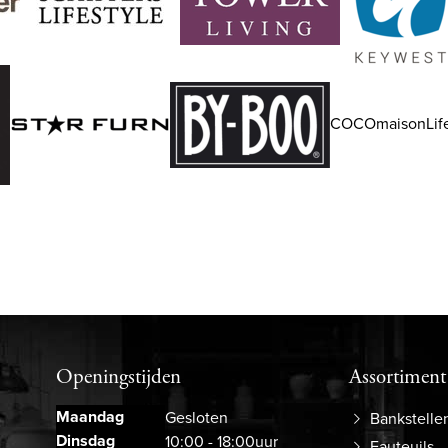
COCOmaisonLife
Openingstijden
Assortiment
Maandag
Gesloten
Bankstelle
Dinsdag
10:00 - 18:00uur
Fauteuils