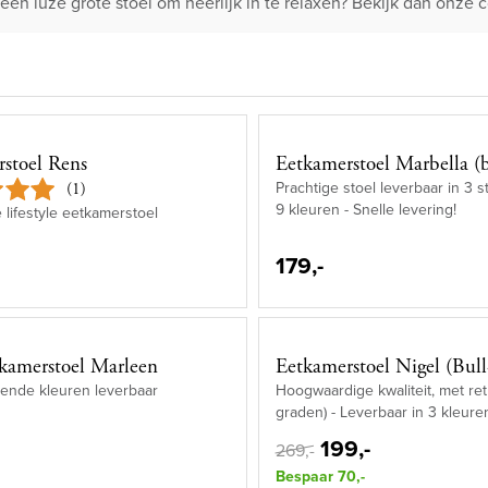
een luze grote stoel om heerlijk in te relaxen? Bekijk dan onze c
stoel Rens
Eetkamerstoel Marbella (be
Prachtige stoel leverbaar in 3 
(1)
9 kleuren - Snelle levering!
e lifestyle eetkamerstoel
179,-
kamerstoel Marleen
Eetkamerstoel Nigel (Bull
llende kleuren leverbaar
Hoogwaardige kwaliteit, met ret
graden) - Leverbaar in 3 kleuren 
199,-
269,-
Bespaar 70,-