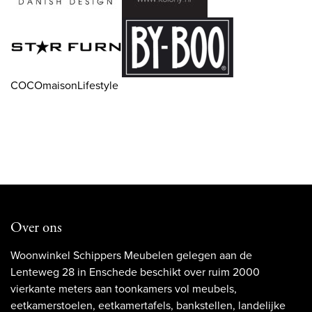
COCOmaisonLifestyle
Over ons
Woonwinkel Schippers Meubelen gelegen aan de
Lenteweg 28 in Enschede beschikt over ruim 2000
vierkante meters aan toonkamers vol meubels,
eetkamerstoelen, eetkamertafels, bankstellen, landelijke