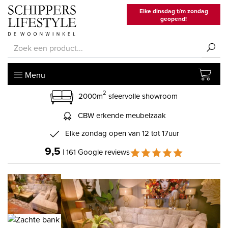
Elke dinsdag t/m zondag
geopend!
Menu
2
2000m
sfeervolle showroom
CBW erkende meubelzaak
Elke zondag open van 12 tot 17uur
9,5
| 161 Google reviews