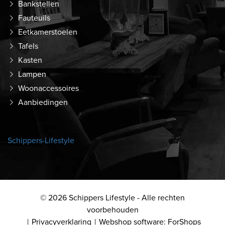
Bankstellen
Fauteuils
Eetkamerstoelen
Tafels
Kasten
Lampen
Woonaccessoires
Aanbiedingen
Schippers-Lifestyle
© 2026 Schippers Lifestyle - Alle rechten
voorbehouden
Privacyverklaring
Webshop software: ForShops