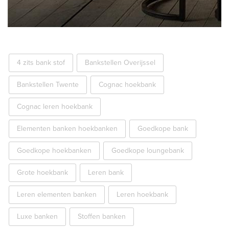
4 zits bank stof
Bankstellen Overijssel
Bankstellen Twente
Cognac hoekbank
Cognac leren hoekbank
Elementen banken hoekbanken
Goedkope bank
Goedkope hoekbanken
Goedkope loungebank
Grote hoekbank
Leren bank
Leren elementen banken
Leren hoekbank
Luxe banken
Stoffen banken