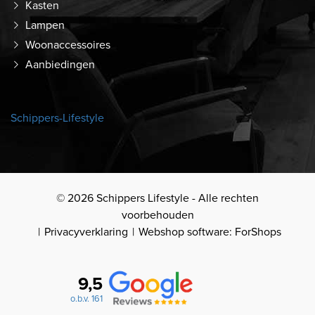
Kasten
Lampen
Woonaccessoires
Aanbiedingen
Schippers-Lifestyle
© 2026 Schippers Lifestyle - Alle rechten
voorbehouden
Privacyverklaring
Webshop software: ForShops
9,5
o.b.v. 161