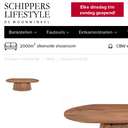
Elke dinsdag t/m
zondag geopend!
Bankstellen
Fauteuils
Eetkamerstoelen
2
2000m
sfeervolle showroom
CBW e
Schippers Lifestyle NL
Tafels
Salvator Oval 120