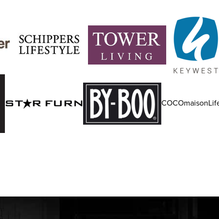
COCOmaisonLife