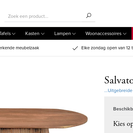
Tafels
Kasten
Lampen
Woonaccessoires
rkende meubelzaak
Elke zondag open van 12 t
Salvat
...Uitgebreide
Beschikb
Kies op