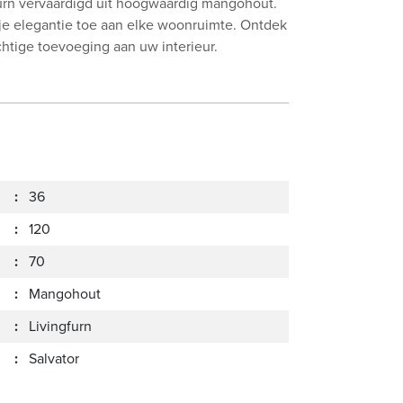
ngfurn vervaardigd uit hoogwaardig mangohout.
je elegantie toe aan elke woonruimte. Ontdek
achtige toevoeging aan uw interieur.
:
36
:
120
:
70
:
Mangohout
:
Livingfurn
:
Salvator