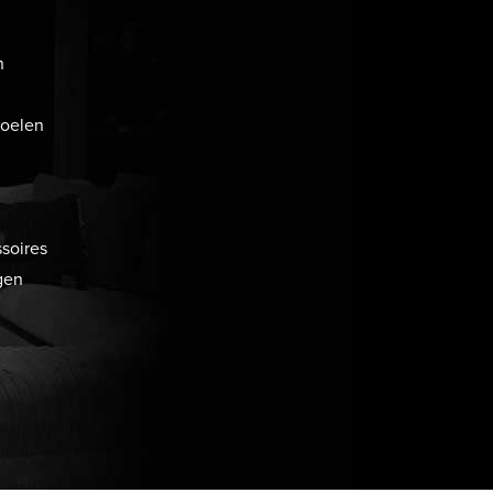
n
toelen
soires
gen