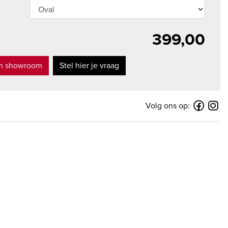
399,00
in showroom
Stel hier je vraag
Volg ons op: