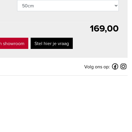
169,00
in showroom
Stel hier je vraag
Volg ons op: