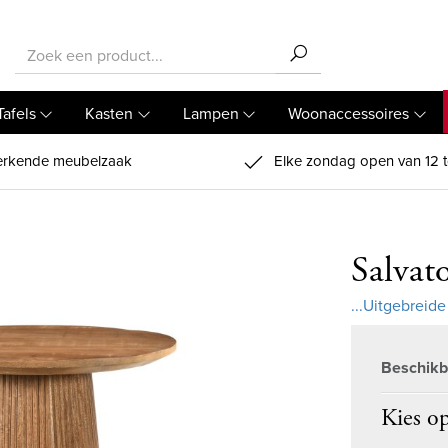
Tafels
Kasten
Lampen
Woonaccessoires
rkende meubelzaak
Elke zondag open van 12 t
Salvat
...Uitgebreide
Beschikb
Kies op