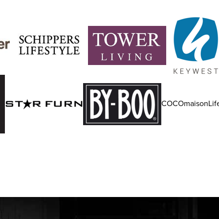
COCOmaisonLife