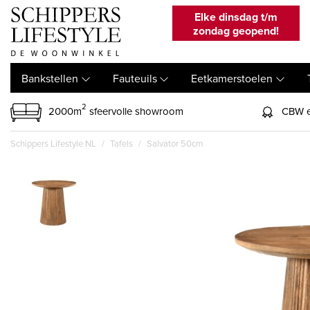
Elke dinsdag t/m
zondag geopend!
Bankstellen
Fauteuils
Eetkamerstoelen
2
2000m
sfeervolle showroom
CBW e
Schippers Lifestyle NL
Tafels
Salvator 50cm