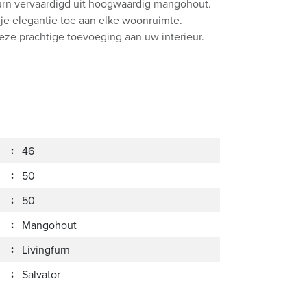
ngfurn vervaardigd uit hoogwaardig mangohout.
je elegantie toe aan elke woonruimte.
deze prachtige toevoeging aan uw interieur.
:
46
:
50
:
50
:
Mangohout
:
Livingfurn
:
Salvator