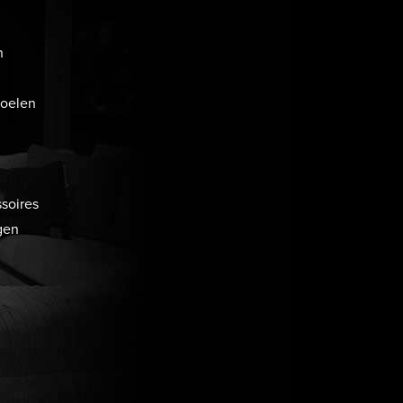
n
toelen
soires
gen