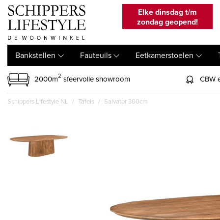
Elke dinsdag t/m
zondag geopend!
Bankstellen
Fauteuils
Eetkamerstoelen
2
2000m
sfeervolle showroom
CBW e
Schippers Lifestyle NL
Tafels
Salvator 300cm