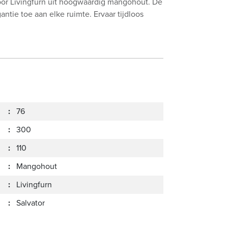
door Livingfurn uit hoogwaardig mangohout. De
tie toe aan elke ruimte. Ervaar tijdloos
:
76
:
300
:
110
:
Mangohout
:
Livingfurn
:
Salvator