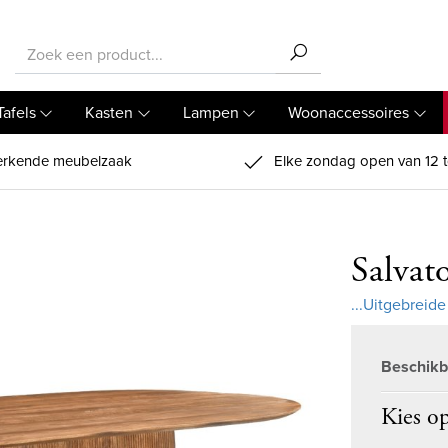
Tafels
Kasten
Lampen
Woonaccessoires
rkende meubelzaak
Elke zondag open van 12 t
Salvat
...Uitgebreide
Beschikb
Kies op