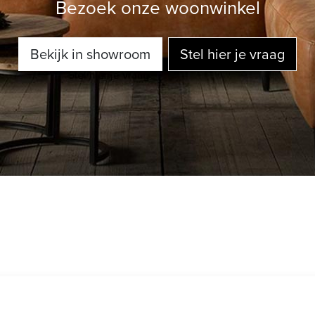
Bezoek onze woonwinkel
Bekijk in showroom
Stel hier je vraag