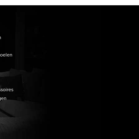
n
toelen
soires
gen