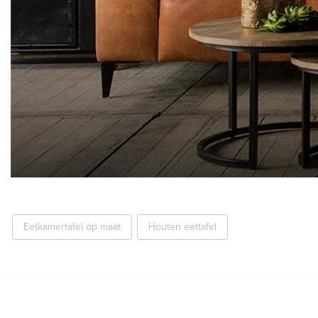
Eetkamertafel op maat
Houten eettafel