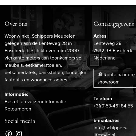
Over ons
Contactgegevens
Woonwinkel Schippers Meubelen
Adres
gelegen aan de Lenteweg 28 in
Lenteweg 28
Enschede beschikt over ruim 2000
7532 RB Enschede
vierkante meters aan toonkamers vol
Nederland
meubels, eetkamerstoelen,
eetkamertafels, bankstellen, landelijke
Route naar on
fauteuils en woonaccessoires.
showroom
Informatie:
Telefoon
Bestel- en verzendinformatie
+31(0)53-461 84 55
Retourneren
E-mailadres
Social media
info@schippers-
lifestyle.nl