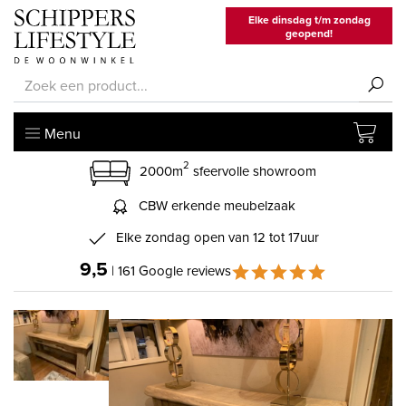
Elke dinsdag t/m zondag
geopend!
Menu
2
2000m
sfeervolle showroom
CBW erkende meubelzaak
Elke zondag open van 12 tot 17uur
9,5
| 161 Google reviews