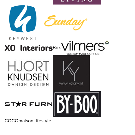
Brix
COCOmaisonLifestyle