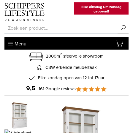
Elke dinsdag t/m zondag
geopend!
Menu
2
2000m
sfeervolle showroom
CBW erkende meubelzaak
Elke zondag open van 12 tot 17uur
9,5
| 161 Google reviews