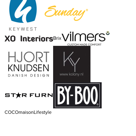
Brix
COCOmaisonLifestyle