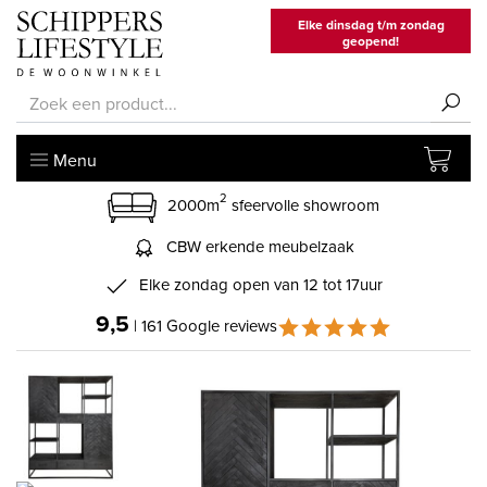
Elke dinsdag t/m zondag
geopend!
Menu
2
2000m
sfeervolle showroom
CBW erkende meubelzaak
Elke zondag open van 12 tot 17uur
9,5
| 161 Google reviews