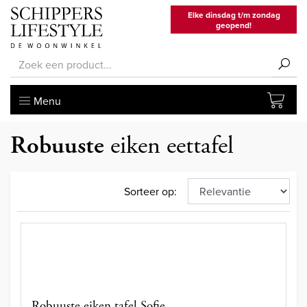
Elke dinsdag t/m zondag
geopend!
Menu
Robuuste
eiken eettafel
Sorteer op:
Robuuste eiken tafel Sofie