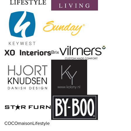
Brix
COCOmaisonLifestyle