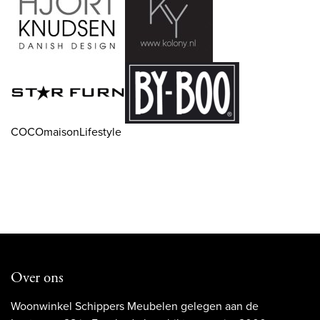
COCOmaisonLifestyle
Over ons
Woonwinkel Schippers Meubelen gelegen aan de