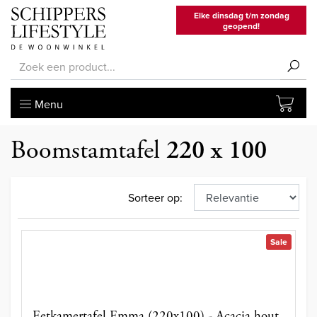
Elke dinsdag t/m zondag
geopend!
Menu
Boomstamtafel
220 x 100
Sorteer op:
Sale
Eetkamertafel Emma (220x100) - Acacia hout