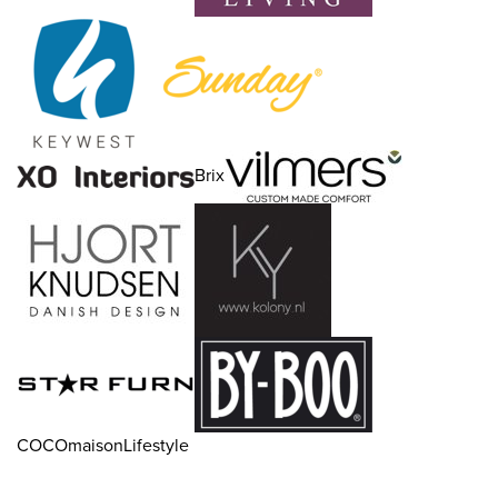
Brix
COCOmaisonLifestyle