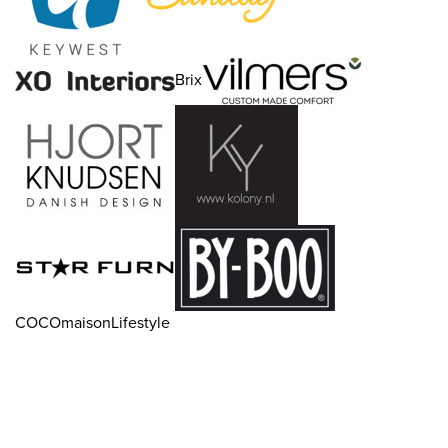
Brix
COCOmaisonLifestyle