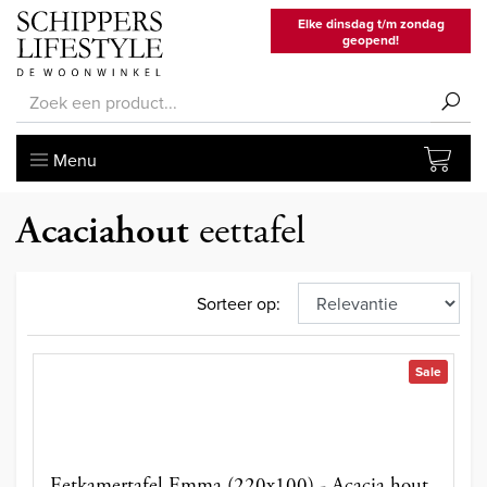
Elke dinsdag t/m zondag
geopend!
Menu
Acaciahout
eettafel
Sorteer op:
Sale
Eetkamertafel Emma (220x100) - Acacia hout