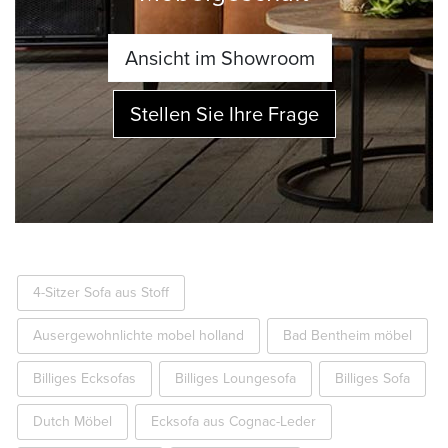
Ansicht im Showroom
Stellen Sie Ihre Frage
4-Sitzer Sofa aus Stoff
Ausergewohnlichte mobel holland
Bad Bentheim möbel
Billiges Ecksofas
Billiges Loungesofa
Billiges Sofa
Dutch Möbel
Ecksofa aus Cognac-Leder