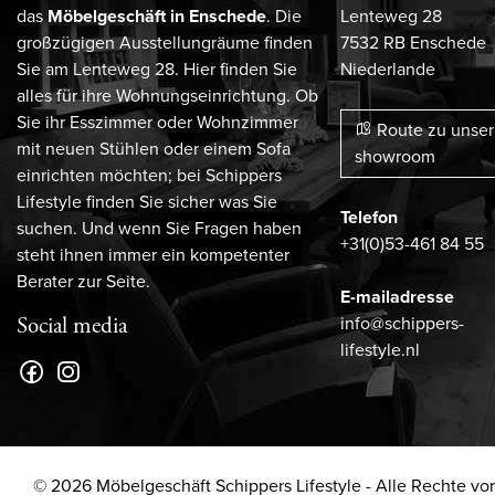
das
Möbelgeschäft in Enschede
. Die
Lenteweg 28
großzügigen Ausstellungräume finden
7532 RB Enschede
Sie am Lenteweg 28. Hier finden Sie
Niederlande
alles für ihre Wohnungseinrichtung. Ob
Sie ihr Esszimmer oder Wohnzimmer
Route zu unse
mit neuen Stühlen oder einem Sofa
showroom
einrichten möchten; bei Schippers
Lifestyle finden Sie sicher was Sie
Telefon
suchen. Und wenn Sie Fragen haben
+31(0)53-461 84 55
steht ihnen immer ein kompetenter
Berater zur Seite.
E-mailadresse
info@schippers-
Social media
lifestyle.nl
© 2026 Möbelgeschäft Schippers Lifestyle - Alle Rechte vo