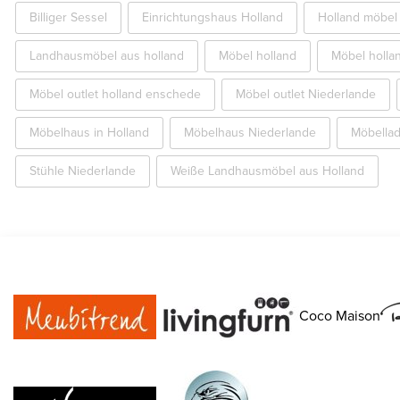
Billiger Sessel
Einrichtungshaus Holland
Holland möbel 
Landhausmöbel aus holland
Möbel holland
Möbel holla
Möbel outlet holland enschede
Möbel outlet Niederlande
Möbelhaus in Holland
Möbelhaus Niederlande
Möbellad
Stühle Niederlande
Weiße Landhausmöbel aus Holland
Coco Maison