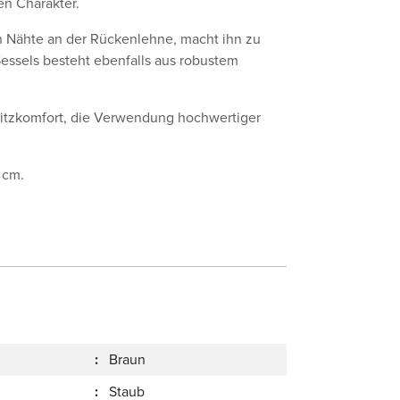
en Charakter.
gen Nähte an der Rückenlehne, macht ihn zu
Sessels besteht ebenfalls aus robustem
Sitzkomfort, die Verwendung hochwertiger
 cm.
:
Braun
:
Staub