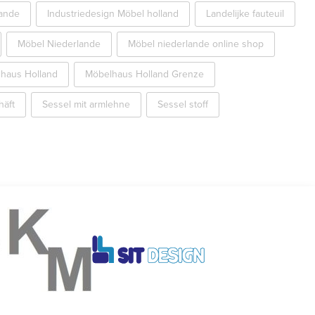
lande
Industriedesign Möbel holland
Landelijke fauteuil
Möbel Niederlande
Möbel niederlande online shop
haus Holland
Möbelhaus Holland Grenze
häft
Sessel mit armlehne
Sessel stoff