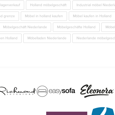
lagerverkauf
Holland möbelgeschäft
Industrial möbel Nieder
nd grenze
Möbel in holland kaufen
Möbel kaufen in Holland
Möbelgeschäft Niederlande
Möbelgeschäfte Holland
Möbel
en Holland
Möbelladen Niederlande
Niederlande möbelgesc