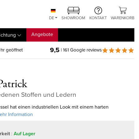
DE
SHOWROOM
KONTAKT
WARENKORB
Angebote
ichtung
9,5
hr geöffnet
| 161 Google reviews
Patrick
iedenen Stoffen und Ledern
essel hat einen industriellen Look mit einem harten
Mehr Information
rkeit
:
Auf Lager