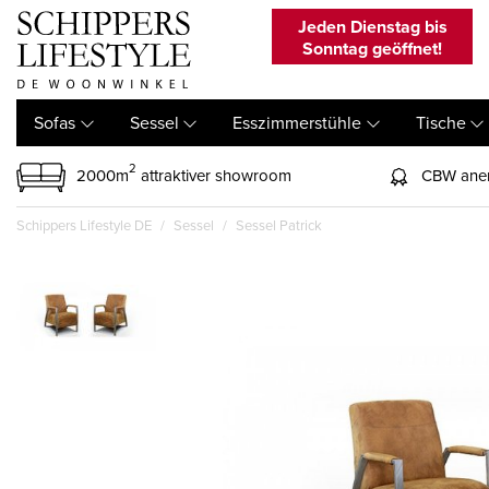
Jeden Dienstag bis
Sonntag geöffnet!
Sofas
Sessel
Esszimmerstühle
Tische
2
2000m
attraktiver showroom
CBW aner
Schippers Lifestyle DE
Sessel
Sessel Patrick