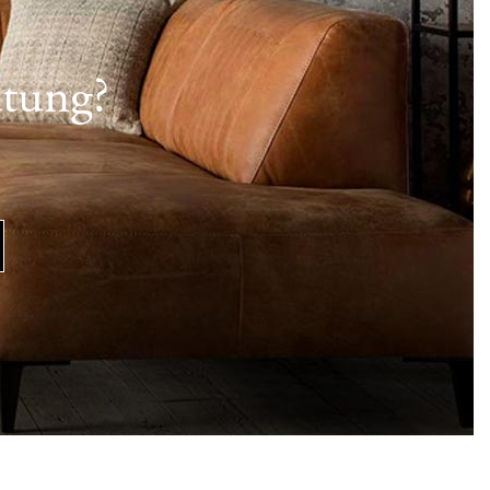
atung?