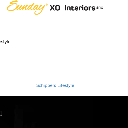
Brix
style
Schippers-Lifestyle
l